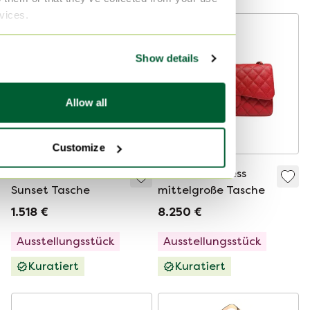
rvices.
Show details
Allow all
Customize
Yves Saint Laurent
Chanel Timeless
Sunset Tasche
mittelgroße Tasche
1.518 €
8.250 €
Ausstellungsstück
Ausstellungsstück
Kuratiert
Kuratiert