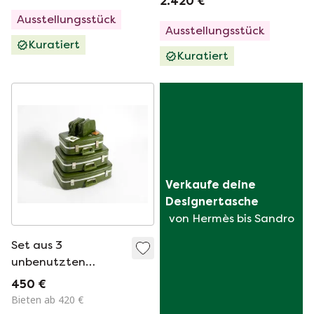
2.420 €
Ausstellungsstück
Ausstellungsstück
Kuratiert
Kuratiert
Verkaufe deine 
Designertasche
von Hermès bis Sandro
Set aus 3
unbenutzten
grünen Vinylkoffern
450 €
der Firma Fingerhut
Bieten ab 420 €
Manufacturing