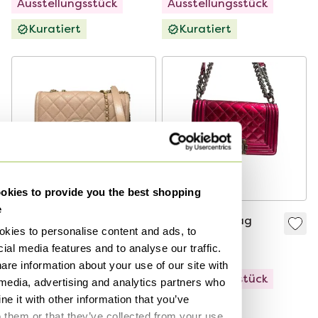
Ausstellungsstück
Ausstellungsstück
Kuratiert
Kuratiert
kies to provide you the best shopping
e
Chanel-Tasche
Chanel Boy Bag
kies to personalise content and ads, to
ial media features and to analyse our traffic.
3.520 €
2.948 €
are information about your use of our site with
Ausstellungsstück
Ausstellungsstück
 media, advertising and analytics partners who
e it with other information that you’ve
Kuratiert
Kuratiert
o them or that they’ve collected from your use