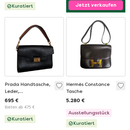
Jetzt verkaufen
Kuratiert
Company.
„Leichtgewicht“-
Gepäckset.
Hergestellt in d
Prada Handtasche,
Hermès Constance
Leder,
Tasche
schwarz/braun,
695 €
5.280 €
gebürstetes Gold
Bieten ab 475 €
Ausstellungsstück
Kuratiert
Kuratiert