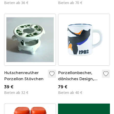
Jahrhundert,
Bieten ab 36 €
Bieten ab 70 €
hergestellt in
Deutschland
Hutschenreuther
Porzellanbecher,
Porzellan Stövchen
dänisches Design,
1982, Designerin:
39 €
79 €
Inge-Lise Koefoed,
Bieten ab 32 €
Bieten ab 40 €
Hersteller: Royal
Copenhagen