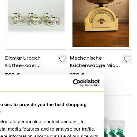
Ditmar Urbach
Mechanische
Kaffee- oder
Küchenwaage Mid
Teegeschirr aus
Century Vintage
360 €
270 €
Porzellan, 6-teiliges
Karlsson Ticka ca.
Bieten ab 200 €
Bieten ab 240 €
Tassenset, 1940er
1960er Jahre
Jahre
Schweden
-
8
%
kies to provide you the best shopping
e
kies to personalise content and ads, to
ial media features and to analyse our traffic.
are information about your use of our site with