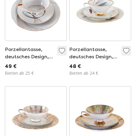
Porzellantasse,
Porzellantasse,
deutsches Design,
deutsches Design,
1960er Jahre,
1960er Jahre,
49 €
48 €
hergestellt in
Hersteller: Hertel
Bieten ab 25 €
Bieten ab 24 €
Deutschland
Jacob