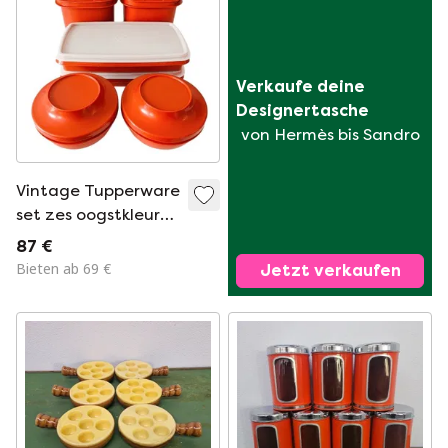
Verkaufe deine 
Designertasche
von Hermès bis Sandro
Vintage Tupperware
set zes oogstkleur
oranje roestbruine
87 €
kommen
Bieten ab 69 €
Jetzt verkaufen
opbergbakjes
vershoudbakjes
1970's