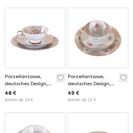
Fratelli Guzzini
Porzellantasse,
Porzellantasse,
deutsches Design,
deutsches Design,
1960er Jahre,
1960er Jahre,
48 €
49 €
hergestellt von
hergestellt in
Bieten ab 24 €
Bieten ab 25 €
Schumann Arzberg,
Deutschland
Bayern