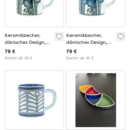
Keramikbecher,
Keramikbecher,
dänisches Design,
dänisches Design,
1975, Designerin:
1975, Designerin:
79 €
79 €
Bodil Buch,
Bodil Buch,
Bieten ab 40 €
Bieten ab 40 €
Hersteller: Royal
Hersteller: Royal
Copenhagen
Copenhagen