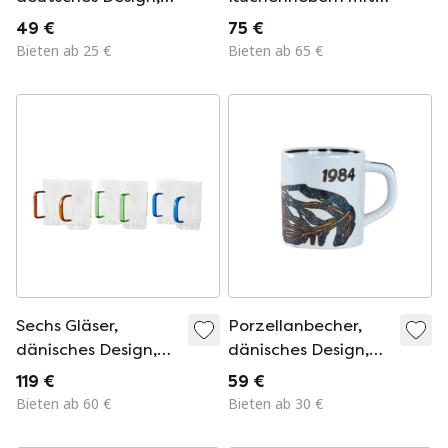
1940er Jahre,
Bakelitgriffen,
49 €
75 €
hergestellt von
1930er/1940er
Bieten ab 25 €
Bieten ab 65 €
Winterling Röslau
Jahre
Bavaria.
Sechs Gläser,
Porzellanbecher,
dänisches Design,
dänisches Design,
1970er Jahre,
1984, Designer:
119 €
59 €
hergestellt in
Mogens Andersen,
Bieten ab 60 €
Bieten ab 30 €
Dänemark
Hersteller: Royal
Copenhagen