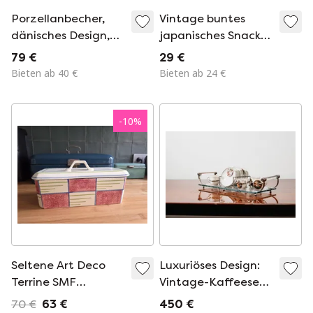
Porzellanbecher,
Vintage buntes
dänisches Design,
japanisches Snack-
1970er Jahre,
Set aus den 1960er
79 €
29 €
Hersteller: Royal
Jahren
Bieten ab 40 €
Bieten ab 24 €
Copenhagen
-
10
%
Seltene Art Deco
Luxuriöses Design:
Terrine SMF
Vintage-Kaffeeset
Schramberg – Dekor
von Jean Haviland
70 €
63 €
450 €