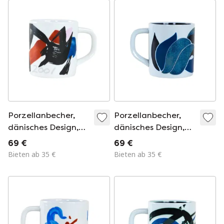
Porzellanbecher,
Porzellanbecher,
dänisches Design,
dänisches Design,
2001, Designer:
1983, Designer:
69 €
69 €
Mogens Andersen,
Mogens Andersen,
Bieten ab 35 €
Bieten ab 35 €
Hersteller: Royal
Hersteller: Royal
Copenhagen
Copenhagen