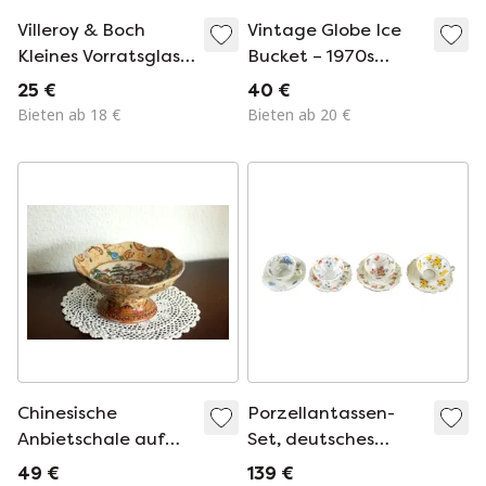
Villeroy & Boch
Vintage Globe Ice
Kleines Vorratsglas
Bucket – 1970s
mit Deckel, Cottage
Retro Barware –
25 €
40 €
Charm (Art.-Nr.
Antique World Map
Bieten ab 18 €
Bieten ab 20 €
110726)
Design – Mid-
Century Home Bar
Decor
Chinesische
Porzellantassen-
Anbietschale auf
Set, deutsches
Fuß - Keramik
Design, 20.
49 €
139 €