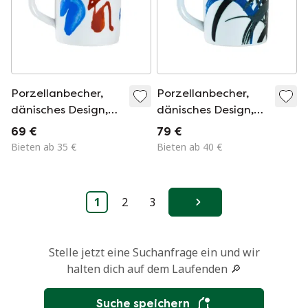
Porzellanbecher,
Porzellanbecher,
dänisches Design,
dänisches Design,
1998, Designer:
1985, Designer:
69 €
79 €
Mogens Andersen,
Mogens Andersen,
Bieten ab 35 €
Bieten ab 40 €
Hersteller: Royal
Hersteller: Royal
Copenhagen
Copenhagen
1
2
3
Weiter
Stelle jetzt eine Suchanfrage ein und wir
halten dich auf dem Laufenden 🔎
Suche speichern