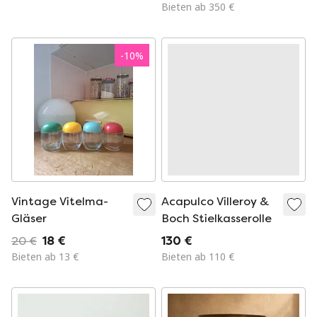
3710 – Bauhaus-Stil
aus den 1970er
Bieten ab 350 €
– ca. 1930
Jahren
-
10
%
Vintage Vitelma-
Acapulco Villeroy &
Gläser
Boch Stielkasserolle
20 €
18 €
130 €
Bieten ab 13 €
Bieten ab 110 €