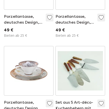
Porzellantasse,
Porzellantasse,
deutsches Design,
deutsches Design,
1970er Jahre,
1940er Jahre,
49 €
49 €
hergestellt von
hergestellt in
Bieten ab 25 €
Bieten ab 25 €
Bavaria Elfenbein
Deutschland
Porzellan
Porzellantasse,
Set aus 5 Art-déco-
deutsches Design,
Kuchenhebern mit