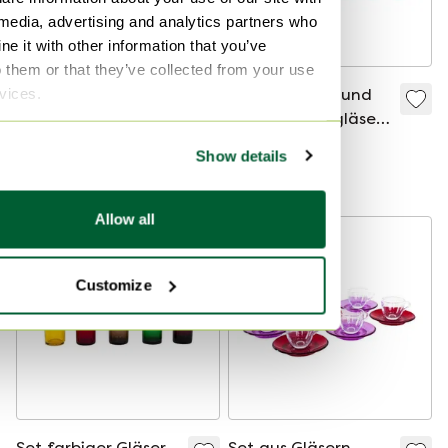
 media, advertising and analytics partners who
e it with other information that you’ve
o them or that they’ve collected from your use
rvices.
Smeg x Dolce &
Set aus Wein- und
Gabbana „Sicily Is
Champagnergläsern,
My Love“ 4-
1970er Jahre,
600 €
550 €
199 €
Show details
Scheiben-Toaster
hergestellt in Italien
Bieten ab 100 €
Allow all
Customize
Set farbiger Gläser,
Set aus Gläsern,