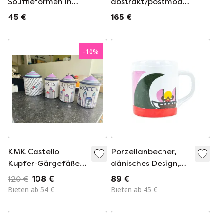
Souffléformen in
abstrakt/postmoderne,
einer Villeroy & Boch
spritzdekorierte
45 €
165 €
Backform
Studio-
Keramikbecher,
1984
-
10
%
KMK Castello
Porzellanbecher,
Kupfer-Gärgefäße,
dänisches Design,
Vorratsgläser
1990er/2000er
120 €
108 €
89 €
Jahre, Hersteller:
Bieten ab 54 €
Bieten ab 45 €
Royal Copenhagen