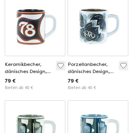
Keramikbecher,
Porzellanbecher,
dänisches Design,
dänisches Design,
1978, Designer: Bo
1975, Designer: Ivan
79 €
79 €
Kristiansen,
Weiss, Hersteller:
Bieten ab 40 €
Bieten ab 40 €
Hersteller: Royal
Royal Copenhagen
Copenhagen