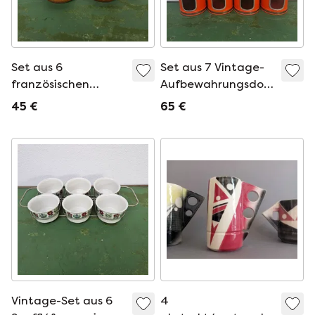
Set aus 6
Set aus 7 Vintage-
französischen
Aufbewahrungsdosen,
Schneckenschalen
Küchenbehältern,
45 €
65 €
oder Escargot-
Vorratsdosen von
Schalen.
Brabantia
Vintage-Set aus 6
4