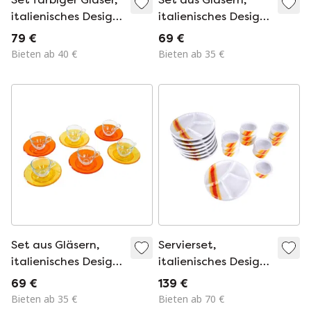
italienisches Design,
italienisches Design,
1960er Jahre,
1970er Jahre,
79 €
69 €
hergestellt in Italien
hergestellt von
Bieten ab 40 €
Bieten ab 35 €
Fratelli Guzzini
Set aus Gläsern,
Servierset,
italienisches Design,
italienisches Design,
1970er Jahre,
1970er Jahre,
69 €
139 €
hergestellt von
hergestellt in Italien
Bieten ab 35 €
Bieten ab 70 €