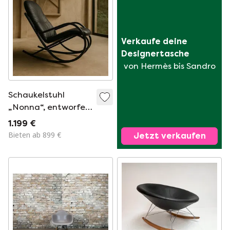
Verkaufe deine 
Designertasche
von Hermès bis Sandro
Schaukelstuhl
„Nonna“, entworfen
von Paul Tuttle für
1.199 €
Strässle
Bieten ab 899 €
Jetzt verkaufen
International,
Schweiz