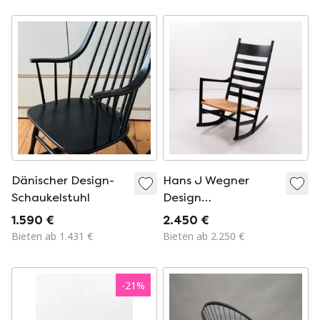
Dänischer Design-
Hans J Wegner
Schaukelstuhl
Design
Schaukelstuhl
1.590 €
2.450 €
Design aus 50
Bieten ab 1.431 €
Bieten ab 2.250 €
Modell ch45
-
21
%