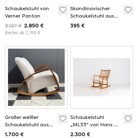
Schaukelstuhl von
Skandinavischer
Verner Panton
Schaukelstuhl aus
der Mitte des 20.
3.127 €
2.850 €
395 €
Jahrhunderts
Bieten ab 2.700 €
Großer weißer
Schaukelstuhl
Schaukelstuhl aus
„ML33“ von Hans J.
Bouclé-Stoff
Wegner für A. Mikael
1.700 €
2.300 €