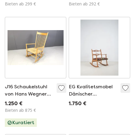
Rocking Chair
Bieten ab 299 €
Bieten ab 292 €
Armchair Vintage
Retro
J16 Schaukelstuhl
EG Kvalitetsmobel
von Hans Wegner
Dänischer
für FDB Mobler,
Schaukelstuhl
1.250 €
1.750 €
1960er Jahre
Bieten ab 875 €
Kuratiert