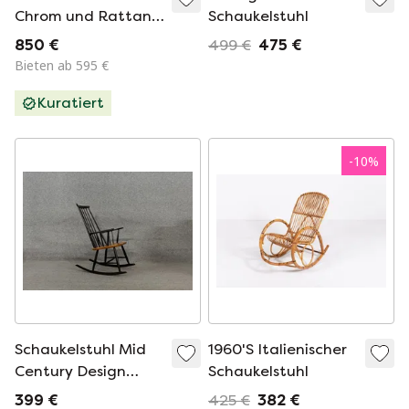
Chrom und Rattan,
Schaukelstuhl
1960er Jahre
850 €
499 €
475 €
Bieten ab 595 €
Kuratiert
-
10
%
Schaukelstuhl Mid
1960'S Italienischer
Century Design
Schaukelstuhl
Skandinavisch Stuhl
399 €
425 €
382 €