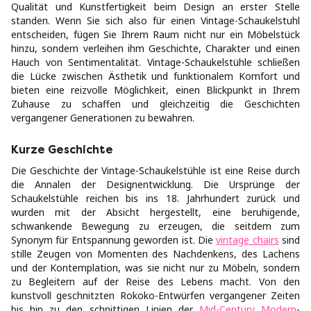
Qualität und Kunstfertigkeit beim Design an erster Stelle
standen. Wenn Sie sich also für einen Vintage-Schaukelstuhl
entscheiden, fügen Sie Ihrem Raum nicht nur ein Möbelstück
hinzu, sondern verleihen ihm Geschichte, Charakter und einen
Hauch von Sentimentalität. Vintage-Schaukelstühle schließen
die Lücke zwischen Ästhetik und funktionalem Komfort und
bieten eine reizvolle Möglichkeit, einen Blickpunkt in Ihrem
Zuhause zu schaffen und gleichzeitig die Geschichten
vergangener Generationen zu bewahren.
Kurze Geschichte
Die Geschichte der Vintage-Schaukelstühle ist eine Reise durch
die Annalen der Designentwicklung. Die Ursprünge der
Schaukelstühle reichen bis ins 18. Jahrhundert zurück und
wurden mit der Absicht hergestellt, eine beruhigende,
schwankende Bewegung zu erzeugen, die seitdem zum
Synonym für Entspannung geworden ist. Die
vintage chairs
sind
stille Zeugen von Momenten des Nachdenkens, des Lachens
und der Kontemplation, was sie nicht nur zu Möbeln, sondern
zu Begleitern auf der Reise des Lebens macht. Von den
kunstvoll geschnitzten Rokoko-Entwürfen vergangener Zeiten
bis hin zu den schnittigen Linien der
Mid-Century Modern
-