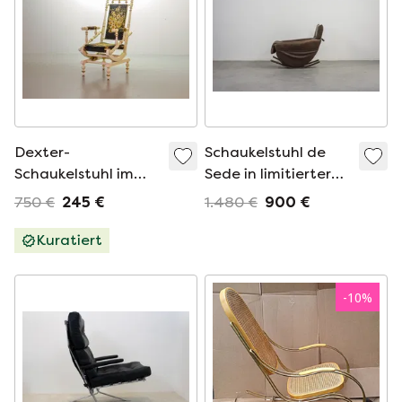
Dexter-
Schaukelstuhl de
Schaukelstuhl im
Sede in limitierter
viktorianischen Stil
Auflage
750 €
245 €
1.480 €
900 €
mit Spiralfeder und
Plattform. USA,
Kuratiert
1950er Jahre.
-
10
%