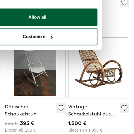
Strässle Paul Tuttle
Art Deco neu
Nonna
gepolsterter
Schaukelstuhl
Schaukelstuhl
Allow all
935 €
2.895 €
Bieten ab 2.695 €
Customize
-
34
%
Dänischer
Vintage
Schaukelstuhl
Schaukelstuhl aus
Bambus
595 €
395 €
1.500 €
Bieten ab 295 €
Bieten ab 1.050 €