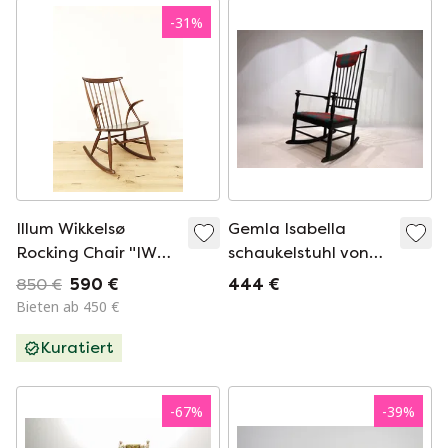
-
31
%
Illum Wikkelsø
Gemla Isabella
Rocking Chair "IW3"
schaukelstuhl von
für Niels Eilersen
Karl-Axel Adolfsson
850 €
590 €
444 €
Bieten ab 450 €
Kuratiert
-
67
%
-
39
%