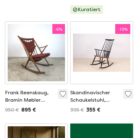
Laursen (Dänemark,
1950er Jahre).
Kuratiert
-
6
%
-
10
%
Frank Reenskaug,
Skandinavischer
Bramin Møbler
Schaukelstuhl,
Schaukelstuhl,
Finnland der 1950er
950 €
895 €
395 €
355 €
dänisches Teakholz,
Jahre
60er Jahre