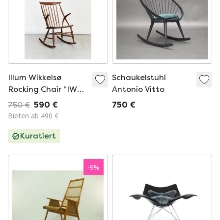
Illum Wikkelsø
Schaukelstuhl
Rocking Chair "IW3"
Antonio Vitto
für Niels Eilersen
750 €
590 €
750 €
Bieten ab 490 €
Kuratiert
-
9
%