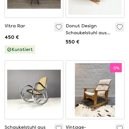
Vitra Rar
Donut Design
Schaukelstuhl aus
450 €
Schweden, nach
550 €
2000
Kuratiert
-
5
%
Schaukelstuhl aus
Vintage-