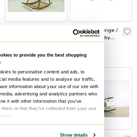
Vintage
"Stingray" Lounge /
Schaukelstuhl, 60er
Rocking Chair by
Jahre, Deutsche
Thomas Petersen
450 €
409 €
1.649 €
Möbelwerkstätten
for Fredericia
Bieten ab 373 €
kies to provide you the best shopping
Hellerau
Denmark, Red dot
e
Award
kies to personalise content and ads, to
ial media features and to analyse our traffic.
are information about your use of our site with
 media, advertising and analytics partners who
e it with other information that you’ve
o them or that they’ve collected from your use
rvices.
Show details