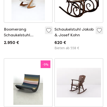
Boomerang
Schaukelstuhl Jakob
Schaukelstuhl
& Josef Kohn
Mogens Kold Teak
2.950 €
620 €
Dänisch 1960er
Bieten ab 558 €
Jahre
-
9
%