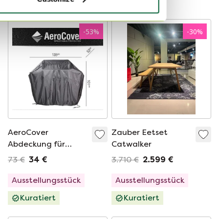
Kuratiert
Kuratiert
-
53
%
-
30
%
AeroCover
Zauber Eetset
Abdeckung für
Catwalker
Außenküche M
73 €
34 €
3.710 €
2.599 €
Gartenzubehör
Ausstellungsstück
Ausstellungsstück
Kuratiert
Kuratiert