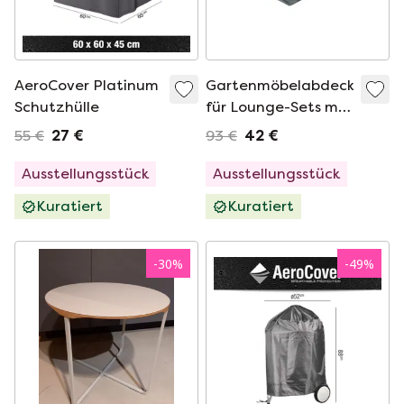
AeroCover Platinum
Gartenmöbelabdeckung
Schutzhülle
für Lounge-Sets mit
Eigenmarke
55 €
27 €
93 €
42 €
Ausstellungsstück
Ausstellungsstück
Kuratiert
Kuratiert
-
30
%
-
49
%