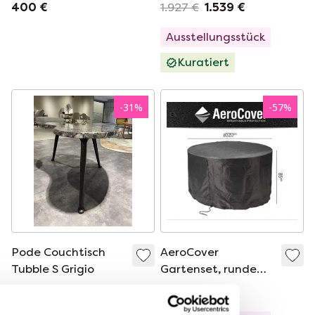
Hervorragende
H29
400 €
1.927 €
1.539 €
Hängematte
Ausstellungsstück
Kuratiert
-
31
%
-
57
%
Pode Couchtisch
AeroCover
Tubble S Grigio
Gartenset, runde
Gartenabdeckung,
1.095 €
759 €
145 €
63 €
Zubehör - 320x85