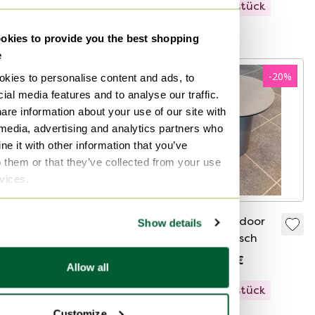
Ausstellungsstück
Ausstellungsstück
Kuratiert
Kuratiert
kies to provide you the best shopping
e
-
53
%
-
20
%
kies to personalise content and ads, to
ial media features and to analyse our traffic.
are information about your use of our site with
 media, advertising and analytics partners who
e it with other information that you’ve
o them or that they’ve collected from your use
rvices.
AeroCover
Rolf Benz Outdoor
Show details
Gartenset,
Yoko Beistelltisch
Abdeckung,
68 €
32 €
1.435 €
1.149 €
Allow all
Gartenzubehör -
130x130
Ausstellungsstück
Ausstellungsstück
Customize