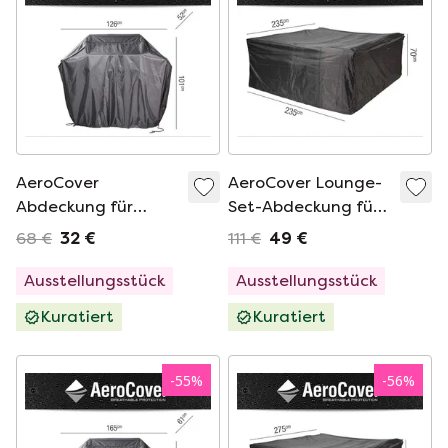
AeroCover
AeroCover Lounge-
Abdeckung für
Set-Abdeckung für
Außenküchen und
Gartenaccessoires -
68 €
32 €
111 €
49 €
Gartenzubehör
235x235
Ausstellungsstück
Ausstellungsstück
Kuratiert
Kuratiert
-
55
%
-
56
%