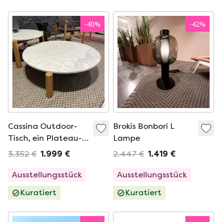
-
40
%
-
42
%
Cassina Outdoor-
Brokis Bonbori L
Tisch, ein Plateau-
Lampe
Gartentisch - ø102
3.352 €
1.999 €
2.447 €
1.419 €
Ausstellungsstück
Ausstellungsstück
Kuratiert
Kuratiert