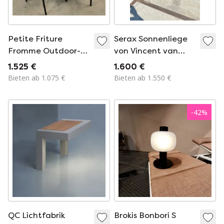
Petite Friture
Serax Sonnenliege
Fromme Outdoor-
von Vincent van
Set
Duysen
1.525 €
1.600 €
Bieten ab 1.075 €
Bieten ab 1.550 €
-
42
%
QC Lichtfabrik
Brokis Bonbori S