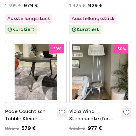
1.395 €
979 €
1.325 €
929 €
Ausstellungsstück
Ausstellungsstück
Kuratiert
Kuratiert
-
30
%
-
50
%
Pode Couchtisch
Vibia Wind
Tubble Kleiner
Stehleuchte (für
Nachttisch
den Außenbereich)
830 €
579 €
1.955 €
977 €
weiß