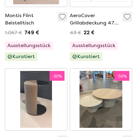
Montis Flint
AeroCover
Beistelltisch
Grillabdeckung 47
cm Gartenzubehör
1.067 €
749 €
43 €
22 €
Ausstellungsstück
Ausstellungsstück
Kuratiert
Kuratiert
-
30
%
-
50
%