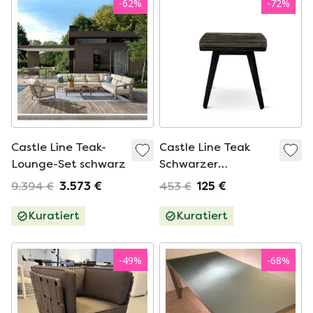
-
62
%
-
72
%
Castle Line Teak-
Castle Line Teak
Lounge-Set schwarz
Schwarzer
Beistelltisch
9.394 €
3.573 €
453 €
125 €
Kuratiert
Kuratiert
-
49
%
-
68
%