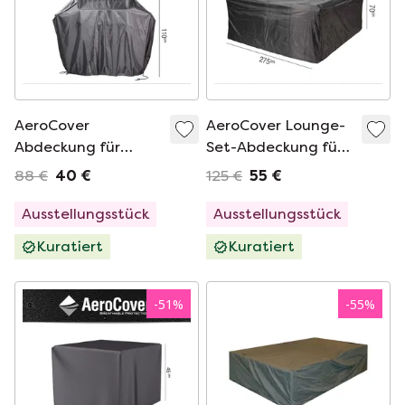
AeroCover
AeroCover Lounge-
Abdeckung für
Set-Abdeckung für
Außenküche XL
Gartenaccessoires -
88 €
40 €
125 €
55 €
Gartenzubehör
275x275
Ausstellungsstück
Ausstellungsstück
Kuratiert
Kuratiert
-
51
%
-
55
%