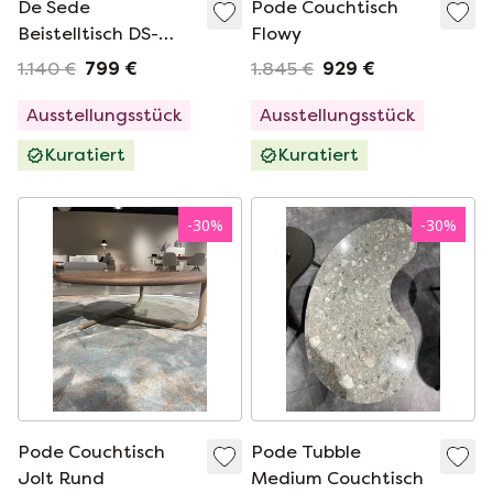
De Sede
Pode Couchtisch
Beistelltisch DS-
Flowy
5250
1.140 €
799 €
1.845 €
929 €
Ausstellungsstück
Ausstellungsstück
Kuratiert
Kuratiert
-
30
%
-
30
%
Pode Couchtisch
Pode Tubble
Jolt Rund
Medium Couchtisch