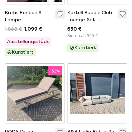
Brokis Bonbori S
Kartell Bubble Club
Lampe
Lounge-Set –
Philippe Starck
1.888 €
1.099 €
650 €
Bieten ab 550 €
Ausstellungsstück
Kuratiert
Kuratiert
-
52
%
RODA Orson
B&B Italia Butterfly