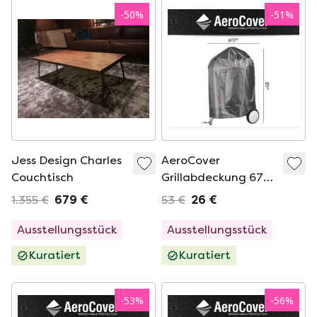
-
50
%
-
51
%
Jess Design Charles
AeroCover
Couchtisch
Grillabdeckung 67
cm Gartenzubehör
1.355 €
679 €
53 €
26 €
Ausstellungsstück
Ausstellungsstück
Kuratiert
Kuratiert
-
53
%
-
56
%