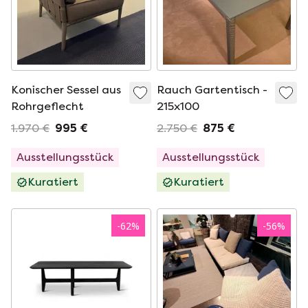
Konischer Sessel aus
Rauch Gartentisch -
Rohrgeflecht
215x100
1.970 €
995 €
2.750 €
875 €
Ausstellungsstück
Ausstellungsstück
Kuratiert
Kuratiert
-
62
%
-
56
%