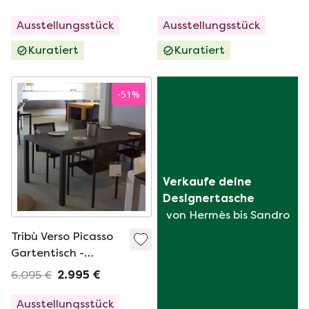
Ausstellungsstück
Ausstellungsstück
Kuratiert
Kuratiert
-
51
%
Verkaufe deine 
Designertasche
von Hermès bis Sandro
Tribù Verso Picasso
Gartentisch -
210x98 mit Natal
6.095 €
2.995 €
Esszimmerstuhl
(4er-Set)
Ausstellungsstück