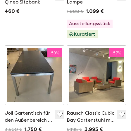
Q.neo Sitzbank
Lampe
460 €
1.888 €
1.099 €
Ausstellungsstück
Kuratiert
-
50
%
-
57
%
Joli Gartentisch für
Rausch Classic Cubic
den Außenbereich -
Bay Gartenstuhl mit
250x100
Tisch (4er-Set)
3.500 €
1.750 €
9.195 €
3.995 €