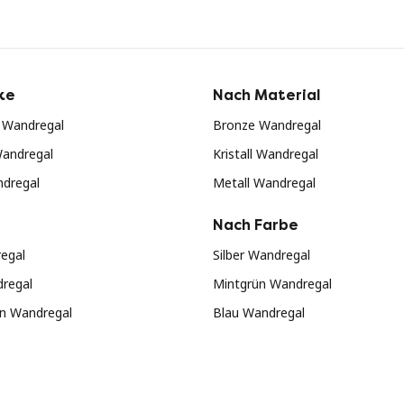
ke
Nach Material
k Wandregal
Bronze Wandregal
andregal
Kristall Wandregal
ndregal
Metall Wandregal
Nach Farbe
egal
Silber Wandregal
regal
Mintgrün Wandregal
n Wandregal
Blau Wandregal