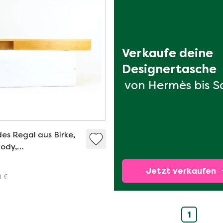
Verkaufe deine 
Designertasche
von Hermès bis S
s Regal aus Birke,
ody,
owakei 1986
Jetzt verkaufen
0 €
1