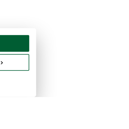
fen & Verkaufen
Whoppah
unktioniert das
Über uns
aufen
Bewertungen