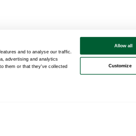
Allow all
atures and to analyse our traffic.
a, advertising and analytics
Customize
o them or that they’ve collected
Benutzer
Kategorien
Kau
Mein Konto
Möbel
So f
Verk
Verkauf
Beleuchtung