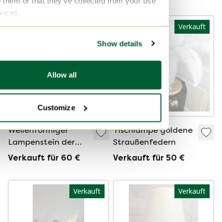
o them or that they’ve collected from your use
rvices.
Verkauft
Verkauft
Show details
Allow all
Customize
Wellenförmiger
Tischlampe goldene
Lampenstein der
Straußenfedern
80er Jahre
Verkauft für 60 €
Verkauft für 50 €
Verkauft
Verkauft