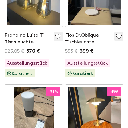
Prandina Luisa T1
Flos Dr.Oblique
Tischleuchte
Tischleuchte
925,05 €
570 €
553 €
399 €
Ausstellungsstück
Ausstellungsstück
Kuratiert
Kuratiert
-
51
%
-
49
%