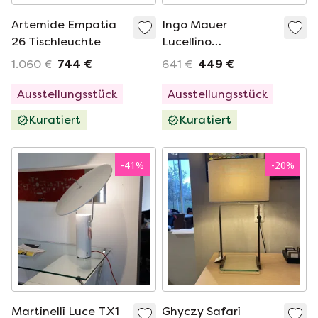
Artemide Empatia
Ingo Mauer
26 Tischleuchte
Lucellino
Tischleuchte
1.060 €
744 €
641 €
449 €
Ausstellungsstück
Ausstellungsstück
Kuratiert
Kuratiert
-
41
%
-
20
%
Martinelli Luce TX1
Ghyczy Safari