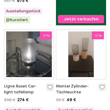
937 €
675 €
Ausstellungsstück
Jetzt verkaufen
Kuratiert
-
31
%
-
51
%
Ligne Roset Car-
Montel Zylinder-
light tafellamp
Tischleuchte
398 €
274 €
99 €
49 €