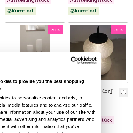
Ausstellungsstück
Ausstellungsstück
Kuratiert
Kuratiert
-
51
%
-
30
%
kies to provide you the best shopping
e
Montel Zylinder-
Fontana Arte Kanji
kies to personalise content and ads, to
Tischleuchte
Tischleuchte
ial media features and to analyse our traffic.
89 €
44 €
996 €
699 €
are information about your use of our site with
 media, advertising and analytics partners who
Ausstellungsstück
Ausstellungsstück
e it with other information that you’ve
Kuratiert
Kuratiert