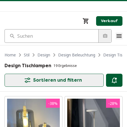
Verkauf
Suchen
Home
Stil
Design
Design Beleuchtung
Design Tisc
Design Tischlampen
19 Ergebnisse
Sortieren und filtern
-
38
%
-
28
%