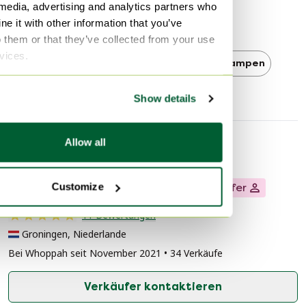
 media, advertising and analytics partners who
e it with other information that you’ve
Entdecken Sie mehr
o them or that they’ve collected from your use
rvices.
Ikea
Ikea Tischlampen
Tischlampen
Show details
Allow all
Verkäuferinformationen
Customize
Über diesen Verkäufer
Privater Verkäufer
11 Bewertungen
Groningen, Niederlande
Bei Whoppah seit November 2021 • 34 Verkäufe
Verkäufer kontaktieren