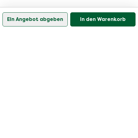
Ein Angebot abgeben
In den Warenkorb
Unser Kundenservice ist an Werktagen zwischen
09:30 und 17:00 Uhr erreichbar.
Besuchen Sie unser Hilfezentrum
Benutzer
Kategorien