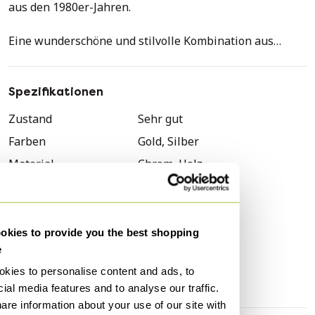
aus den 1980er-Jahren.
Eine wunderschöne und stilvolle Kombination aus
einem hochglänzenden Chrom-Lampenschirm und
einem konischen Buchenholzfuß mit rundem Chromfuß.
Spezifikationen
Der Lampenschirm ist leicht oval (29 x 31 cm).
Zustand
Sehr gut
Ausgestattet mit einem langen schwarzen Kabel (200
Farben
Gold, Silber
cm) mit Kippschalter und Eurostecker sowie zwei
kleinen Fassungen (E14).
Material
Chrom, Holz
Die Lampe ist in sehr gutem Zustand und weist, ihrem
Anzahl der Artikel
1
Alter entsprechend, kaum Gebrauchsspuren auf.
Marke
Ikea
Maße:
Höhe
45 cm
kies to provide you the best shopping
e
Breite
29 cm
Höhe: 45 cm
kies to personalise content and ads, to
Tiefe
31 cm
Lampenschirm: 29 x 13 cm
ial media features and to analyse our traffic.
Fußdurchmesser: 19 cm
are information about your use of our site with