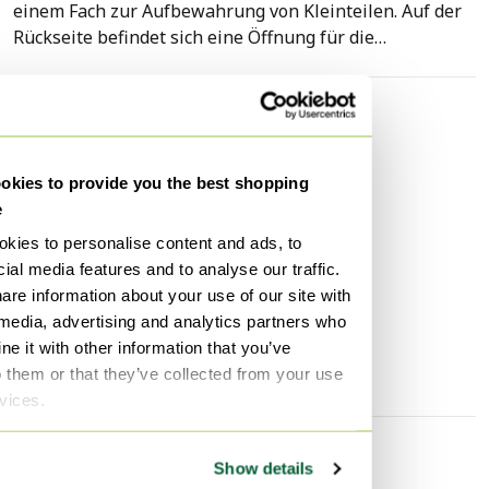
einem Fach zur Aufbewahrung von Kleinteilen. Auf der
Rückseite befindet sich eine Öffnung für die
Kabeldurchführung. In Klarlack lackiert. Auch dieses
Möbelstück ist brandneu. Die Abmessungen sind: Länge
1980 mm Breite 362 mm Höhe 510 mm Platz hinter der
Spezifikationen
Klappe 490x305x113 (LxBxH) Schublade ist 445x275x62
Zustand
Ausgezeichnet
(LxBxH)
kies to provide you the best shopping
Farben
Beige
e
Material
Holz
kies to personalise content and ads, to
Anzahl der Artikel
1
ial media features and to analyse our traffic.
are information about your use of our site with
Höhe
51 cm
 media, advertising and analytics partners who
Breite
198 cm
e it with other information that you’ve
Tiefe
36 cm
o them or that they’ve collected from your use
rvices.
Entdecken Sie mehr
Show details