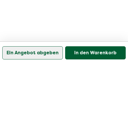
Ein Angebot abgeben
In den Warenkorb
Unser Kundenservice ist an Werktagen zwischen
09:30 und 17:00 Uhr erreichbar.
Besuchen Sie unser Hilfezentrum