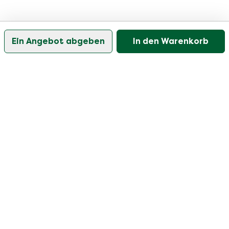
Ein Angebot abgeben
In den Warenkorb
Unser Kundenservice ist an Werktagen zwischen
09:30 und 17:00 Uhr erreichbar.
Besuchen Sie unser Hilfezentrum
Benutzer