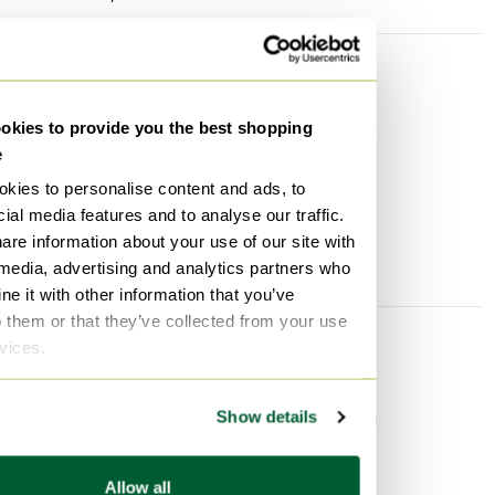
Spezifikationen
Zustand
Gut
kies to provide you the best shopping
Marke / Designer
Cruège
e
Höhe
83 cm
kies to personalise content and ads, to
ial media features and to analyse our traffic.
Breite
43 cm
are information about your use of our site with
Tiefe
40 cm
 media, advertising and analytics partners who
e it with other information that you’ve
o them or that they’ve collected from your use
rvices.
Entdecken Sie mehr
Show details
Esszimmerstühle
Cruège
Allow all