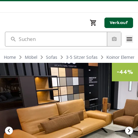
Verkauf
Suchen
Home
Möbel
Sofas
3-5 Sitzer Sofas
Koinor Elements
-
44
%