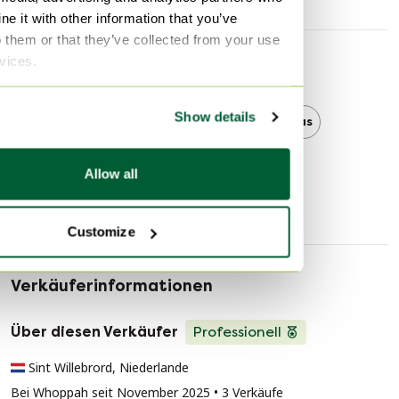
e it with other information that you’ve
o them or that they’ve collected from your use
rvices.
Entdecken Sie mehr
Show details
Koinor
Koinor 3-5 Sitzer Sofas
3-5 Sitzer Sofas
Allow all
Customize
Verkäuferinformationen
Über diesen Verkäufer
Professionell
Sint Willebrord, Niederlande
Bei Whoppah seit November 2025 • 3 Verkäufe