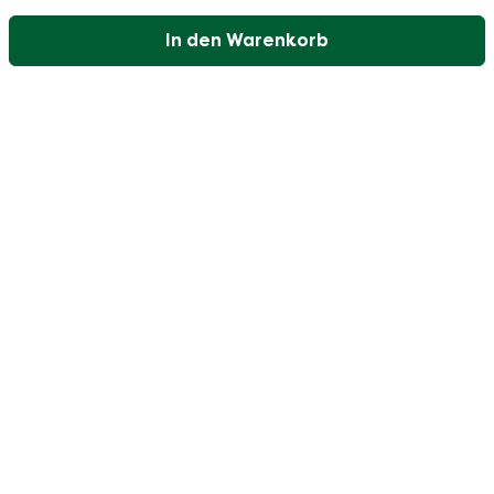
In den Warenkorb
Unser Kundenservice ist an Werktagen zwischen
09:30 und 17:00 Uhr erreichbar.
Besuchen Sie unser Hilfezentrum
Benutzer
Kategorien