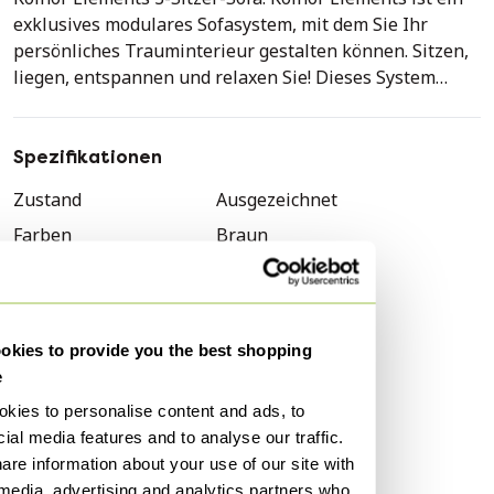
exklusives modulares Sofasystem, mit dem Sie Ihr
persönliches Trauminterieur gestalten können. Sitzen,
liegen, entspannen und relaxen Sie! Dieses System
bietet vielseitige Nutzungsmöglichkeiten. So können
Sie ganz nach Ihren Wünschen entspannen. Das
kompakte und minimalistische Design macht es zu
Spezifikationen
einem ganz besonderen Möbelstück. - Koinor Relaxsofa
Zustand
Ausgezeichnet
(Rückenkissen manuell verstellbar) - Relaxsofa mit
Farben
Braun
verschiedenen Funktionen - Bonita Ocre - Schwarze
Metallbeine - Verstellbare Sitztiefe: 62 cm (aktiv) – 68
Material
Leder
cm (Lounge) - Inklusive Zierkissen - Armlehne: 55 cm
Anzahl der Artikel
1
hoch – 36 cm breit - Die beiden passenden Sessel sind
Marke
Koinor
ebenfalls als Ausstellungsstücke erhältlich. Bei
kies to provide you the best shopping
Interesse kontaktieren Sie uns bitte im Anschluss.
Höhe
90 cm
e
Breite
252 cm
kies to personalise content and ads, to
ial media features and to analyse our traffic.
Tiefe
80 cm
are information about your use of our site with
Sitzhöhe
42 cm
 media, advertising and analytics partners who