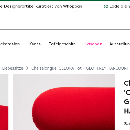
le Designerartikel kuratiert von Whoppah
Lade die 
ekoration
Kunst
Tafelgeschirr
Taschen
Ausstellu
Liebessitze
Chaiselongue 'CLEOPATRA' - GEOFFREY HARCOURT
C
'
G
H
3.