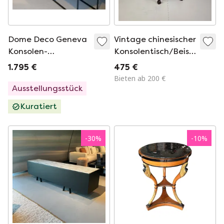
Dome Deco Geneva
Vintage chinesischer
Konsolen-
Konsolentisch/Beistelltisch
Beistelltisch
aus Hartholz mit
1.795 €
475 €
Marmorplatte
Bieten ab 200 €
Ausstellungsstück
Kuratiert
-
30
%
-
10
%