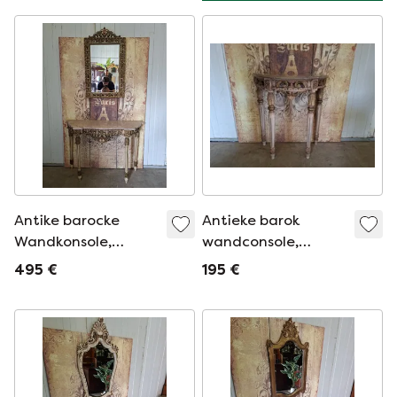
Antike barocke
Antieke barok
Wandkonsole,
wandconsole,
Beistelltisch.
sidetable. haltafel
495 €
195 €
Konsolentisch mit
met spiegel afm.
Spiegel, Maße: 105 x
68x36m en 76cm
32 cm und 73 cm
hoog. kleine
hoch.
reparatie marmeren
bla