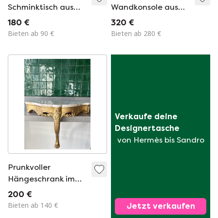
Schminktisch aus
Wandkonsole aus
Holz und Marmor im
Schmiedeeisen und
180 €
320 €
Shabby-Chic-Stil
rotem Marmor, um
Bieten ab 90 €
Bieten ab 280 €
1940
Verkaufe deine 
Designertasche
von Hermès bis Sandro
Prunkvoller
Hängeschrank im
Stil Louis XV, 18.
200 €
Jahrhundert
Bieten ab 140 €
Jetzt verkaufen