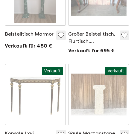
Beistelltisch Marmor
Großer Beistelltisch,
Flurtisch,
Verkauft für 480 €
Wandkonsole mit
Verkauft für 695 €
Marmorplatte,
Maße: 153x60cm
und 88cm hoch.
Verkauft
Verkauft
Konsole Lxvi
Säule Mactanstone