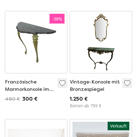
Jahre.
Akanthusblättern,
1950
-
38
%
Französische
Vintage-Konsole mit
Marmorkonsole im
Bronzespiegel
Barockstil
480 €
300 €
1.250 €
Bieten ab 799 €
Verkauft