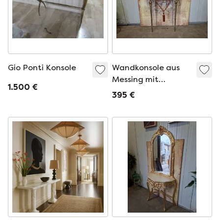
Gio Ponti Konsole
Wandkonsole aus
Messing mit
1.500 €
Marmorplatte,
395 €
Beistelltisch,
Konsolentisch, Maße
75 x 26 cm und 81
cm hoch.