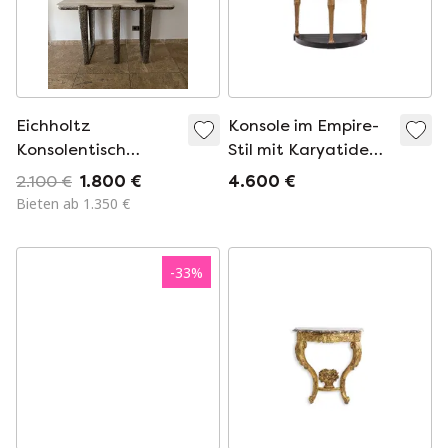
Eichholtz
Konsole im Empire-
Konsolentisch
Stil mit Karyatiden-
Orinda
Dekor. Circa 1880.
2.100 €
1.800 €
4.600 €
Bieten ab 1.350 €
-
33
%