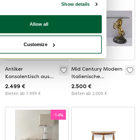
Show details
Allow all
Customize
Antiker
Mid Century Modern
Konsolentisch aus
Italienische
Gildeholz mit
Messingpferde und
2.499 €
2.500 €
Marmorplatte,
Marmorsockel
Bieten ab 1.999 €
Bieten ab 2.000 €
Italien 18.
Konsolentisch,
1970er Jahre
-
14
%