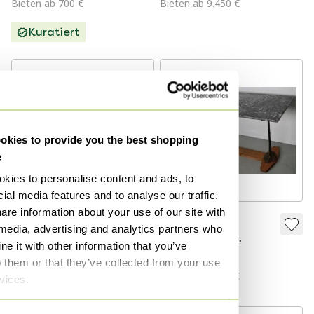
Bieten ab 700 €
Bieten ab 9.450 €
Marmor
Marmor von Domus
Kuratiert
Studio
kies to provide you the best shopping
e
kies to personalise content and ads, to
ial media features and to analyse our traffic.
are information about your use of our site with
gebogene
Französische
 media, advertising and analytics partners who
Holzkonsole im
Konsole oder
e it with other information that you’ve
Thonet-Stil
Beistelltisch aus
1.500 €
1.675 €
o them or that they’ve collected from your use
Marmor und
Bieten ab 1.300 €
Bieten ab 1.507 €
rvices.
Gusseisen, 19.
Jahrhundert