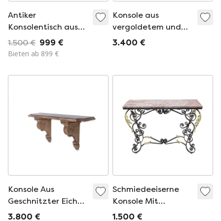
Antiker
Konsole aus
Konsolentisch aus
vergoldetem und
Holz mit
geschnitztem Holz
1.500 €
999 €
3.400 €
Marmorplatte, 19.
aus der Louis-Xv-
Bieten ab 899 €
Jahrhundert
Epoche. Circa 1880.
Konsole Aus
Schmiedeeiserne
Geschnitzter Eiche
Konsole Mit
Und Marmor. 1940er
Goldenen
3.800 €
1.500 €