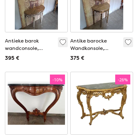
Antieke barok
Antike barocke
wandconsole,
Wandkonsole,
sidetable. haltafel
Beistelltisch.
395 €
375 €
met spiegel afm:
Konsolentisch mit
87x34m en 76cm
Spiegel, Maße: 71 x
hoog. afm. spiegel
38 cm und 82 cm
-
10
%
-
26
%
55x95cm
hoch.