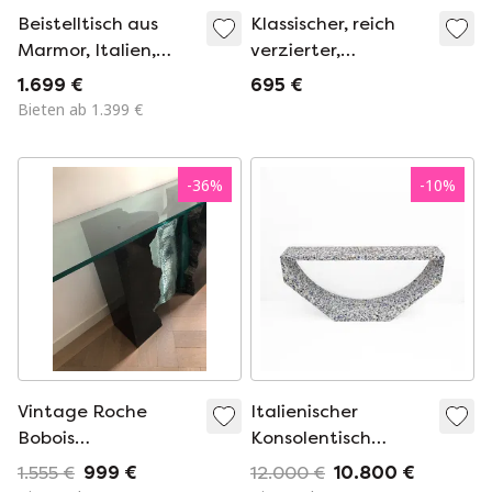
Beistelltisch aus
Klassischer, reich
Marmor, Italien,
verzierter,
1980
goldfarbener
1.699 €
695 €
Halbmond-
Bieten ab 1.399 €
Wandtisch,
Schminktisch mit
Marmorplatte und
-
36
%
-
10
%
facettiertem
Spiegelständer
Vintage Roche
Italienischer
Bobois
Konsolentisch
Konsolenwagen –
„Arcata“ aus
1.555 €
999 €
12.000 €
10.800 €
Glasvorhang mit
weißem Terrazzo-