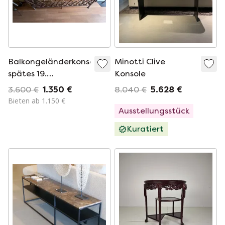
Balkongeländerkonsole,
Minotti Clive
spätes 19.
Konsole
Jahrhundert, mit
3.600 €
1.350 €
8.040 €
5.628 €
grauer
Bieten ab 1.150 €
Marmorplatte
Ausstellungsstück
Kuratiert