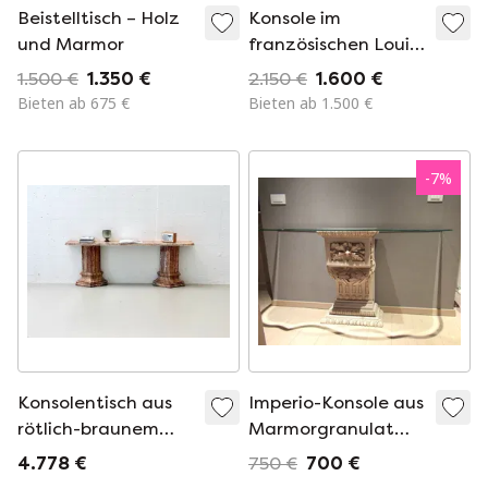
Beistelltisch – Holz
Konsole im
und Marmor
französischen Louis-
XV-Stil
1.500 €
1.350 €
2.150 €
1.600 €
Bieten ab 675 €
Bieten ab 1.500 €
-
7
%
Konsolentisch aus
Imperio-Konsole aus
rötlich-braunem
Marmorgranulat
Marmor mit
mit facettierter
4.778 €
750 €
700 €
polierter
Glasplatte