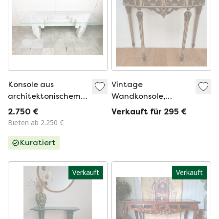
Konsole aus
Vintage
architektonischem
Wandkonsole,
Marmor
Beistelltisch,
2.750 €
Verkauft für 295 €
Konsolentisch mit
Bieten ab 2.250 €
Marmorplatte.
Kuratiert
Italienisch
Verkauft
Verkauft