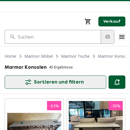
Verkauf
Suchen
Home
Marmor Möbel
Marmor Tische
Marmor Konsole
Marmor Konsolen
45 Ergebnisse
Sortieren und filtern
-
63
%
-
30
%