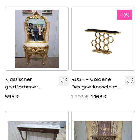
Oberfläche, Italien
-
10
%
Klassischer
RUSH – Goldene
goldfarbener
Designerkonsole mit
Beistelltisch mit
Wabenstruktur und
595 €
1.293 €
1.163 €
Spiegel,
schwarzer
Konsolentisch,
Marmorplatte
Schminktisch mit
Marmorplatte und
passendem
Spiegelständer.