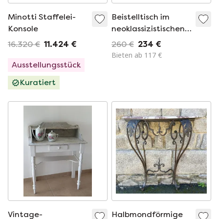
Minotti Staffelei-
Beistelltisch im
Konsole
neoklassizistischen
Stil mit
16.320 €
11.424 €
260 €
234 €
Marmorplatte
Bieten ab 117 €
Ausstellungsstück
Kuratiert
Vintage-
Halbmondförmige