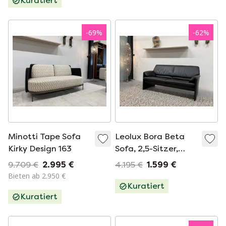
Kuratiert
-
69
%
-
62
%
Minotti Tape Sofa
Leolux Bora Beta
Kirky Design 163
Sofa, 2,5-Sitzer,
schwarzes Leder
9.709 €
2.995 €
4.195 €
1.599 €
Bieten ab 2.950 €
Kuratiert
Kuratiert