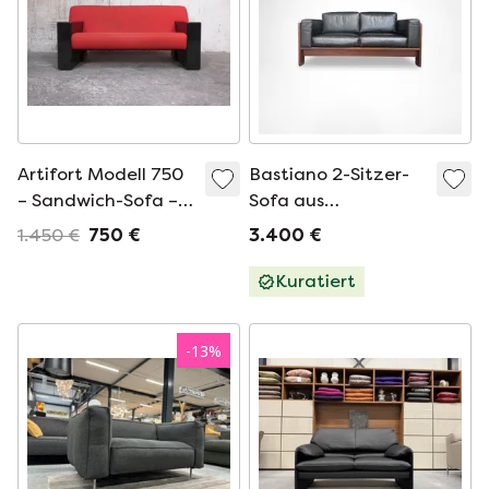
Artifort Modell 750
Bastiano 2-Sitzer-
– Sandwich-Sofa –
Sofa aus
Rot Kvadrat
Palisanderholz und
1.450 €
750 €
3.400 €
Leder von Afra &
Tobia Scarpa für
Kuratiert
Knoll International,
1980er Jahre
-
13
%