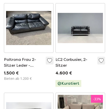
Poltrona Frau 2-
LC2 Corbusier, 2-
Sitzer Leder -
Sitzer
Design Tito Agnoli
1.500 €
4.600 €
Bieten ab 1.200 €
Kuratiert
-
33
%