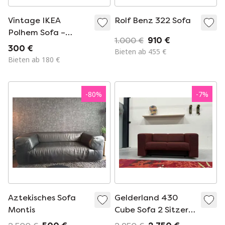
Vintage IKEA
Rolf Benz 322 Sofa
Polhem Sofa –
1.000 €
910 €
Design Tord
300 €
Bieten ab 455 €
Björklund, rotes
Bieten ab 180 €
Leder
-
80
%
-
7
%
Aztekisches Sofa
Gelderland 430
Montis
Cube Sofa 2 Sitzer
Grape Fabric 16