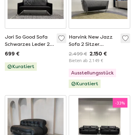
Jori So Good Sofa
Harvink New Jazz
Schwarzes Leder 2-
Sofa 2 Sitzer
Sitzer 158
Schwarz Weiß Stoff
699 €
2.499 €
2.150 €
Leder 166
Bieten ab 2.149 €
Kuratiert
Ausstellungsstück
Kuratiert
-
33
%