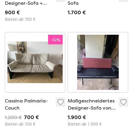
Designer-Sofa +
Sofa
Hocker (Hergestellt
900 €
1.700 €
in Italien)
Bieten ab 700 €
-
42
%
Cassina Palmaria-
Maßgeschneidertes
Couch
Designer-Sofa von
Harvink Armslag
1.200 €
700 €
1.900 €
Bieten ab 350 €
Bieten ab 1.000 €