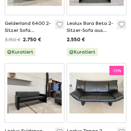
Gelderland 6400 2-
Leolux Bora Beta 2-
Sitzer Sofa
Sitzer-Sofa aus
Hallingdal Stoff
schwarzem Leder
3.150 €
2.750 €
2.550 €
Kuratiert
Kuratiert
-
10
%
Leolux Evidence
Leolux Tango 2-