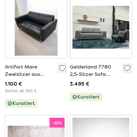
Artifort Mare
Gelderland 7780
Zweisitzer aus
2,5-Sitzer Sofa
schwarzem Leder
Hallingdal Stoff
1.100 €
3.495 €
Bieten ab 900 €
Kuratiert
Kuratiert
-
48
%