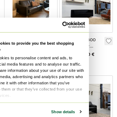
2 x Leolux Antonia,
Gelderland 4800
kies to provide you the best shopping
schwarzes Leder
Sofa 2,5 Sitzer
e
Kvadrat Vidar
800 €
4.090 €
2.750 €
kies to personalise content and ads, to
schwarzer Stoff 190
Bieten ab 600 €
ial media features and to analyse our traffic.
Kuratiert
are information about your use of our site with
 media, advertising and analytics partners who
-
58
%
e it with other information that you’ve
o them or that they’ve collected from your use
rvices.
Show details