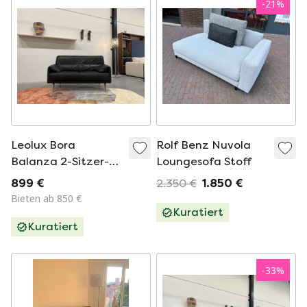
-
21
%
Leolux Bora
Rolf Benz Nuvola
Balanza 2-Sitzer-
Loungesofa Stoff
Sofa aus schwarzem
899 €
2.350 €
1.850 €
Noli-Leder
Bieten ab 850 €
Kuratiert
Kuratiert
-
33
%