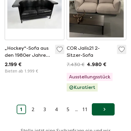
„Hockey“-Sofa aus
COR Jalis21 2-
den 1980er Jahren
Sitzer-Sofa
von Antonio Citterio
2.199 €
7.430 €
4.980 €
für Moroso
Bieten ab 1.999 €
Ausstellungsstück
Kuratiert
1
2
3
4
5
...
11
Weiter
Stelle jetzt eine Suchanfrage ein und wir