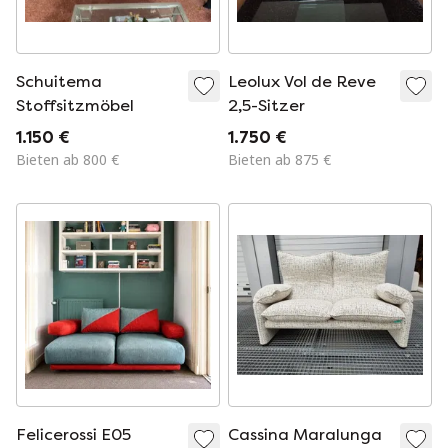
Schuitema
Leolux Vol de Reve
Stoffsitzmöbel
2,5-Sitzer
1.150 €
1.750 €
Bieten ab 800 €
Bieten ab 875 €
Felicerossi E05
Cassina Maralunga