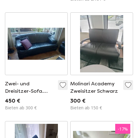
Zwei- und
Molinari Academy
Dreisitzer-Sofa.
Zweisitzer Schwarz
Schwarzes Leder.
450 €
300 €
Abholung möglich.
Bieten ab 300 €
Bieten ab 150 €
-
17
%