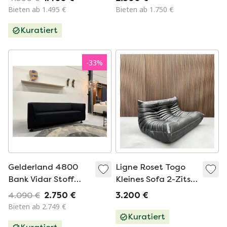
Living Black 2811
Bieten ab 1.495 €
Bieten ab 1.750 €
Chromgestell
Kuratiert
-
33
%
Gelderland 4800
Ligne Roset Togo
Bank Vidar Stoff
Kleines Sofa 2-Zits |
schwarz 190
Schwarzes Leder
4.090 €
2.750 €
3.200 €
Bieten ab 2.749 €
Kuratiert