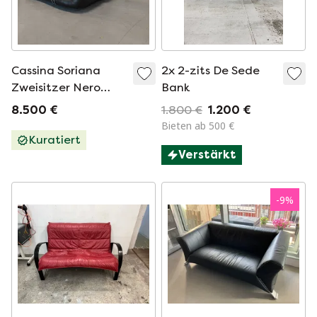
Cassina Soriana
2x 2-zits De Sede
Zweisitzer Nero
Bank
Leder
8.500 €
1.800 €
1.200 €
Bieten ab 500 €
Kuratiert
Verstärkt
-
9
%