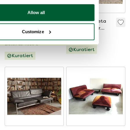
Allow all
Leolux Mayon 2-
Leolux Bora Beta
Sitzer-Sofa Ceras
Sofa 2.5-Sitzer
Customize
Peat 148
Schwarzes Leder
4.745 €
1.995 €
2.650 €
Bieten ab 1.950 €
Kuratiert
Kuratiert