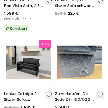
Boa Vista Sofa, 2,5-
Sitzer Sofa schwarz
Sitzer, schwarzes
Leder Senso
1.599 €
250 €
225 €
Leder
Bieten ab 1.550 €
Kuratiert
-
67
%
Leolux Catalpa 2-
Zu verkaufen: De
Sitzer-Sofa,
Sede DS-450/02 2-
schwarzes Leder
Sitzer Ledersitz
4.500 €
1.499 €
2.500 €