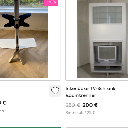
-
10
%
Interlübke TV-Schrank
Raumtrenner
6 €
250 €
200 €
5 €
Bieten ab 125 €