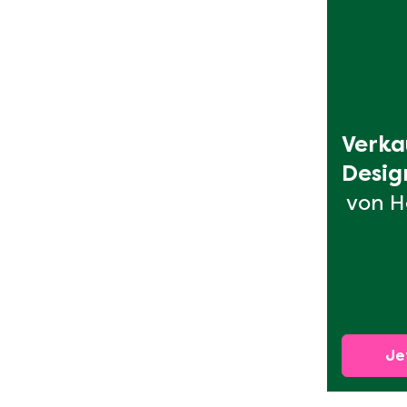
Verka
Desig
von H
Je