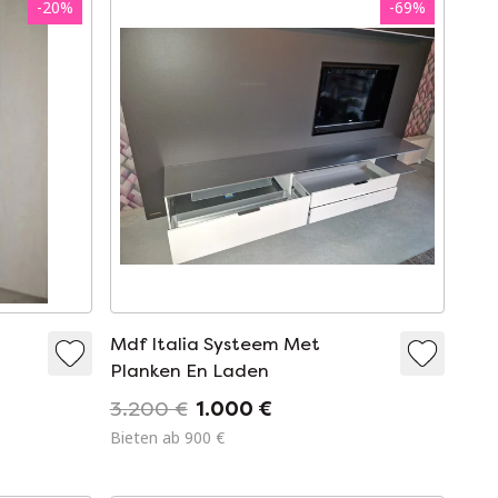
-
20
%
-
69
%
Mdf Italia Systeem Met
Planken En Laden
3.200 €
1.000 €
Bieten ab 900 €