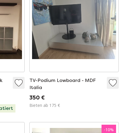
k
TV-Podium Lowboard - MDF
Italia
350 €
Bieten ab 175 €
atiert
-
10
%