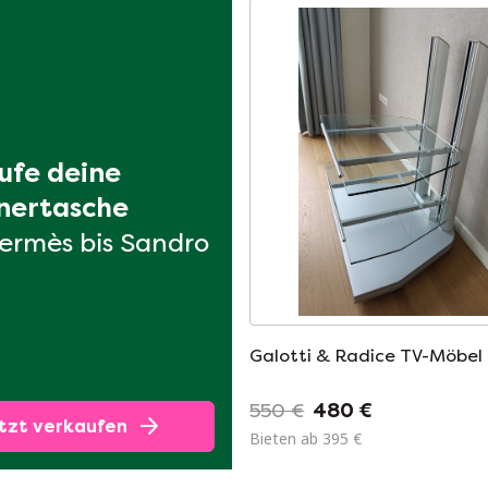
ufe deine 
nertasche
ermès bis Sandro
Galotti & Radice TV-Möbel
550 €
480 €
tzt verkaufen
Bieten ab 395 €