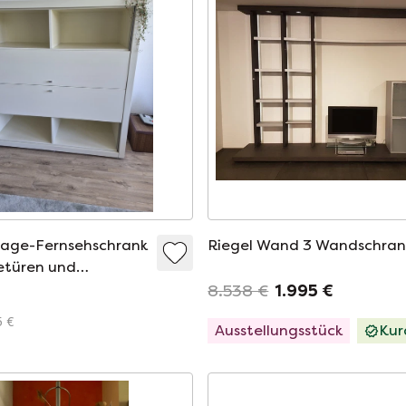
tage-Fernsehschrank
Riegel Wand 3 Wandschran
etüren und
n
8.538 €
1.995 €
5 €
Ausstellungsstück
Kur