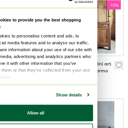
-
10
%
kies to provide you the best shopping
e
kies to personalise content and ads, to
ial media features and to analyse our traffic.
are information about your use of our site with
 media, advertising and analytics partners who
e it with other information that you’ve
Nachttisch
Coppia comodini art
o them or that they’ve collected from your use
Beistelltisch Wim
deco legno marmo
rvices.
Rietveld Auping.
285 €
390 €
351 €
Bieten ab 288 €
Show details
-
34
%
Allow all