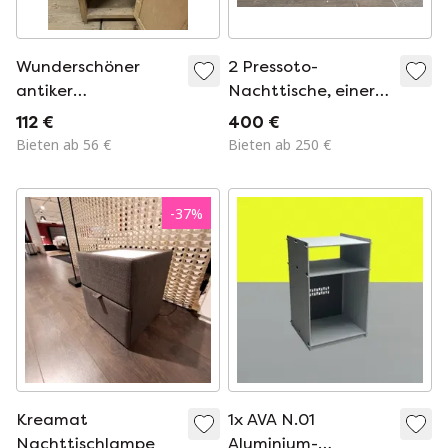
Wunderschöner
2 Pressoto-
antiker
Nachttische, einer
französischer
mit Lampe und
112 €
400 €
Nachttisch mit
einer mit Schublade
Bieten ab 56 €
Bieten ab 250 €
Marmorplatte
-
37
%
Kreamat
1x AVA N.01
Nachttischlampe
Aluminium-