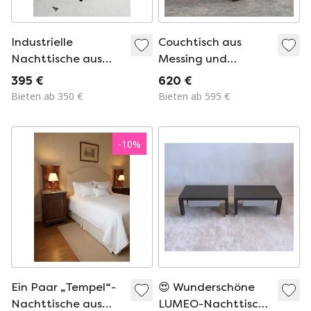
Industrielle
Couchtisch aus
Nachttische aus
Messing und
Metall und Holz,
Marmor im Stil der
395 €
620 €
Italien, Bologna,
Mid-Century-
Bieten ab 350 €
Bieten ab 595 €
1960er Jahre
Moderne, 1960
-
10
%
Ein Paar „Tempel“-
😍 Wunderschöne
Nachttische aus
LUMEO-Nachttische