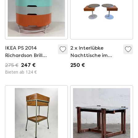
IKEA PS 2014
2 x Interlübke
Richardson Brill
Nachttische im
Williams
futuristischen
275 €
247 €
250 €
Beistelltisch mit
Design
Bieten ab 124 €
Stauraum