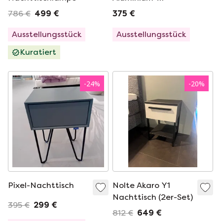
Nachttisch /
786 €
499 €
375 €
Beistelltisch
(Muster)
Ausstellungsstück
Ausstellungsstück
Kuratiert
-
24
%
-
20
%
Pixel-Nachttisch
Nolte Akaro Y1
Nachttisch (2er-Set)
395 €
299 €
812 €
649 €