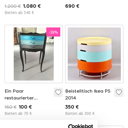
dem späten 19.
von Ligne Roset,
1.200 €
1.080 €
690 €
Jahrhundert
entworfen von
Bieten ab 540 €
Peter Maly 😍
-
38
%
Ein Paar
Beistelltisch Ikea PS
restaurierter
2014
Nachttische im Stil
160 €
100 €
350 €
Louis XV.
Bieten ab 70 €
Bieten ab 300 €