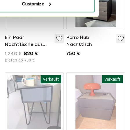
Customize
Ein Paar
Porro Hub
Nachttische aus
Nachttisch
Holz und Glas,
1.240 €
820 €
750 €
Tschechoslowakei
Bieten ab 700 €
1950
Verkauft
Verkauft