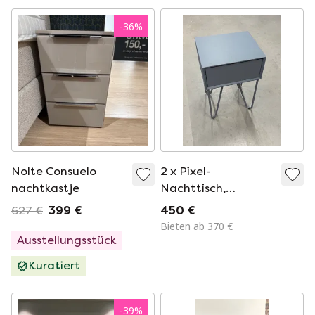
-
36
%
Nolte Consuelo
2 x Pixel-
nachtkastje
Nachttisch,
kühlgrau, Auping
627 €
399 €
450 €
Bieten ab 370 €
Ausstellungsstück
Kuratiert
-
39
%