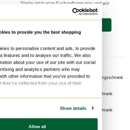
Stelle jetzt eine Suchanfrage ein und wir
halten dich auf dem Laufenden 🔎
Suche speichern
kies to provide you the best shopping
ies to personalise content and ads, to provide
a features and to analyse our traffic. We also
mation about your use of our site with our social
Nach Kategorie
Nach marke
ertising and analytics partners who may
with other information that you’ve provided to
Türkis Kommoden
Beek Aufbewahrungsschrank
t they’ve collected from your use of their
Türkis Schränke
WK Möbel
Aufbewahrungsschrank
Türkis Sideboard
Montana
Türkis Möbel
Show details
Aufbewahrungsschrank
Türkis Getränkeschrank
Nach Stil
Türkis Highboards
Allow all