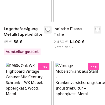
Lagerbefestigung
Indische Pitara-
Metallstapelbehälter
Truhe
65 €
58 €
2.450 €
1.400 €
Bieten ab 1.200 €
Ausstellungsstück
-
14
%
-
56
%