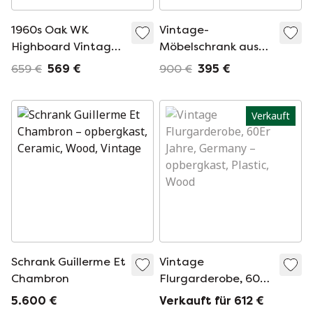
1960s Oak WK
Vintage-
Highboard Vintage
Möbelschrank aus
Cabinet Mid
Stahl -
659 €
569 €
900 €
395 €
Century Schrank
Krankenversicherungskarte
Industriekultur
Verkauft
Schrank Guillerme Et
Vintage
Chambron
Flurgarderobe, 60Er
Jahre, Germany
5.600 €
Verkauft für 612 €