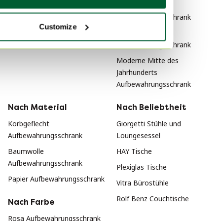
Türkis Wandschrank
Dutch Design
Aufbewahrungsschrank
Türkis Nachttische
Customize
Klassisch
Aufbewahrungsschrank
Moderne Mitte des
Jahrhunderts
Aufbewahrungsschrank
Nach Material
Nach Beliebtheit
Korbgeflecht
Giorgetti Stühle und
Aufbewahrungsschrank
Loungesessel
Baumwolle
HAY Tische
Aufbewahrungsschrank
Plexiglas Tische
Papier Aufbewahrungsschrank
Vitra Bürostühle
Rolf Benz Couchtische
Nach Farbe
Rosa Aufbewahrungsschrank