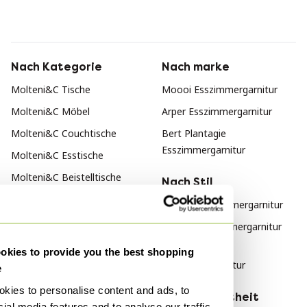
Nach Kategorie
Nach marke
Molteni&C Tische
Moooi Esszimmergarnitur
Molteni&C Möbel
Arper Esszimmergarnitur
Molteni&C Couchtische
Bert Plantagie
Esszimmergarnitur
Molteni&C Esstische
Molteni&C Beistelltische
Nach Stil
Modern Esszimmergarnitur
Vintage Esszimmergarnitur
Skandinavisch
kies to provide you the best shopping
Esszimmergarnitur
e
kies to personalise content and ads, to
Nach Material
Nach Beliebtheit
ial media features and to analyse our traffic.