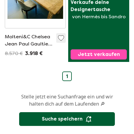
Verkaufe deine 
Designertasche
von Hermès bis Sandro
Molteni&C Chelsea
Jean Paul Gaultier
Stühle 5 Stück
8.570 €
3.918 €
Jetzt verkaufen
1
Stelle jetzt eine Suchanfrage ein und wir
halten dich auf dem Laufenden 🔎
Suche speichern