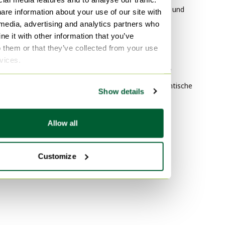
Holz Esszimmergarnitur
Giorgetti Stühle und
are information about your use of our site with
Loungesessel
 media, advertising and analytics partners who
Aluminium Esszimmergarnitur
e it with other information that you’ve
HAY Tische
Korbgeflecht
o them or that they’ve collected from your use
Esszimmergarnitur
Plexiglas Tische
rvices.
Vitra Bürostühle
Nach Farbe
Rolf Benz Couchtische
Show details
Orange Esszimmergarnitur
Transparent
Esszimmergarnitur
Allow all
Blau Esszimmergarnitur
Customize