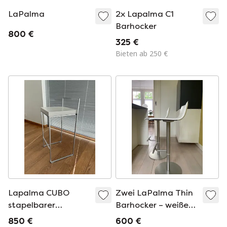
LaPalma
2x Lapalma C1
Barhocker
800 €
325 €
Bieten ab 250 €
Lapalma CUBO
Zwei LaPalma Thin
stapelbarer
Barhocker – weißes
minimalistischer
Leder
850 €
600 €