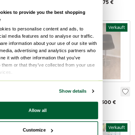
Verkauft für 175 €
Verkauft für 300 €
kies to provide you the best shopping
e
Verkauft
Verkauft
kies to personalise content and ads, to
ial media features and to analyse our traffic.
are information about your use of our site with
 media, advertising and analytics partners who
e it with other information that you’ve
o them or that they’ve collected from your use
rvices.
Zwei Lapalma-
2x Lapalma
Show details
Barhocker
Verkauft für 300 €
Verkauft für 275 €
Allow all
Verkauft
Verkauft
Customize