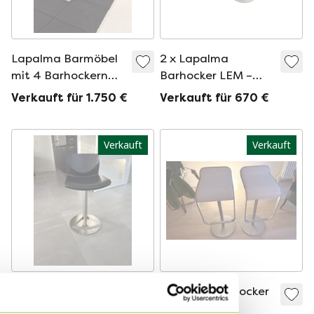
Lapalma Barmöbel
2 x Lapalma
mit 4 Barhockern
Barhocker LEM –
(Walnuss)
braun –
Verkauft für 1.750 €
Verkauft für 670 €
höhenverstellbar
(66–78 cm)
Verkauft
Verkauft
3x Barhocker Kai
Lapalma Barhocker
von Lapalma