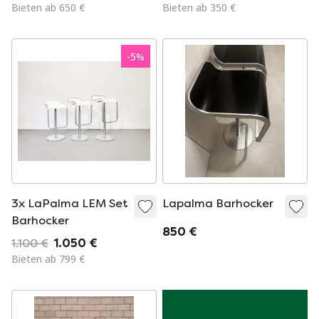
Hocker, je 160 Euro
Bieten ab 650 €
Bieten ab 350 €
-
5
%
3x LaPalma LEM Set
Lapalma Barhocker
Barhocker
850 €
1.100 €
1.050 €
Bieten ab 799 €