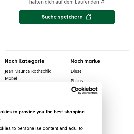
halten dich auf dem Laufenden 🔎
Suche speichern
Nach Kategorie
Nach marke
Jean Maurice Rothschild
Diesel
Möbel
Philips
Jean Maurice Rothschild
Fatboy
Tische
Nach Stil
Jean Maurice Rothschild
kies to provide you the best shopping
Couchtische
Bauhaus
e
Vintage
kies to personalise content and ads, to
Jugendstil