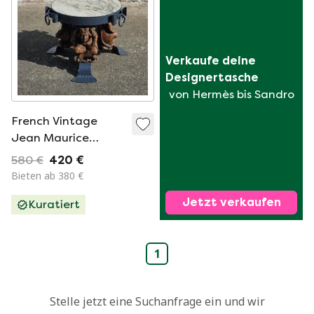
Verkaufe deine 
Designertasche
von Hermès bis Sandro
French Vintage
Jean Maurice
Rothschild - Marble
580 €
420 €
Table - Forged Iron
Bieten ab 380 €
Table - Neoclassical
Jetzt verkaufen
Kuratiert
Style- 50s
1
Stelle jetzt eine Suchanfrage ein und wir