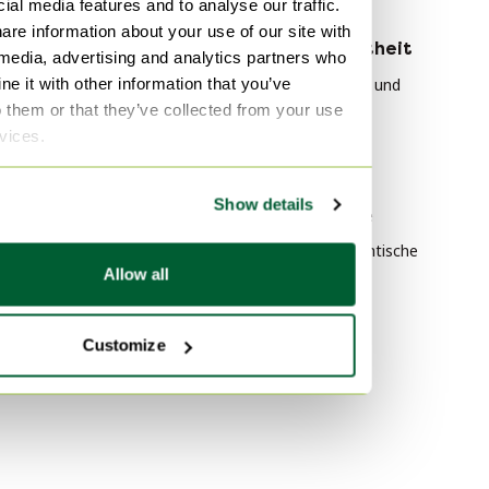
ial media features and to analyse our traffic.
are information about your use of our site with
Nach Material
Nach Beliebtheit
 media, advertising and analytics partners who
e it with other information that you’ve
Holz Couchtische
Giorgetti Stühle und
o them or that they’ve collected from your use
Loungesessel
Holz Esstische
rvices.
HAY Tische
Holz Sideboard
Plexiglas Tische
Show details
Nach Farbe
Vitra Bürostühle
Weiß Kommoden
Rolf Benz Couchtische
Allow all
Weiß Kleiderschränke
Weiß Sideboard
Customize