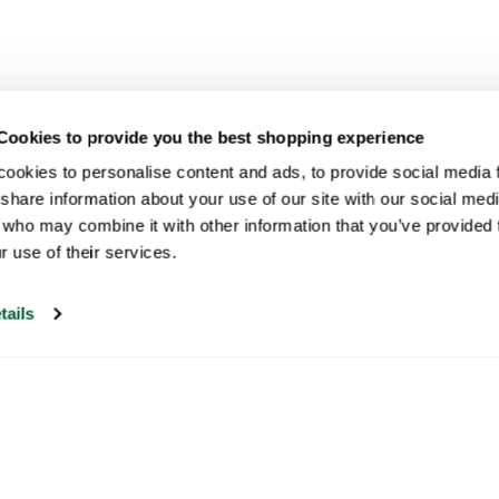
Cookies to provide you the best shopping experience
ookies to personalise content and ads, to provide social media fe
share information about your use of our site with our social medi
 who may combine it with other information that you’ve provided t
r use of their services.
tails
Unser Kundenservice ist an Werktagen
zwischen 09:30 und 17:00 Uhr erreichbar.