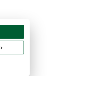
fen & Verkaufen
Whoppah
unktioniert das
Über uns
aufen
Bewertungen
unktioniert das Kaufen