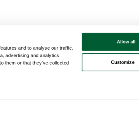
Allow all
atures and to analyse our traffic.
a, advertising and analytics
Customize
o them or that they’ve collected
Benutzer
Kategorien
Kau
Mein Konto
Möbel
So f
Verk
Verkauf
Beleuchtung
So f