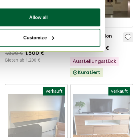
Allow all
Hülstra Fena
JETZT!Von Vision
Customize
Wohnwand
3.745 €
1.799 €
1.800 €
1.500 €
Bieten ab 1.200 €
Ausstellungsstück
Kuratiert
Verkauft
Verkauft