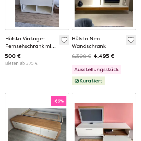
Hülsta Vintage-
Hülsta Neo
Fernsehschrank mit
Wandschrank
Schiebetüren und
500 €
6.300 €
4.495 €
Schubladen
Bieten ab 375 €
Ausstellungsstück
Kuratiert
-
66
%