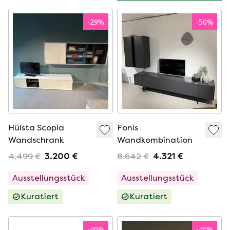
-
29
%
-
50
%
Hülsta Scopia
Fonis
Wandschrank
Wandkombination
4.499 €
3.200 €
8.642 €
4.321 €
Ausstellungsstück
Ausstellungsstück
Kuratiert
Kuratiert
-
40
%
-
40
%