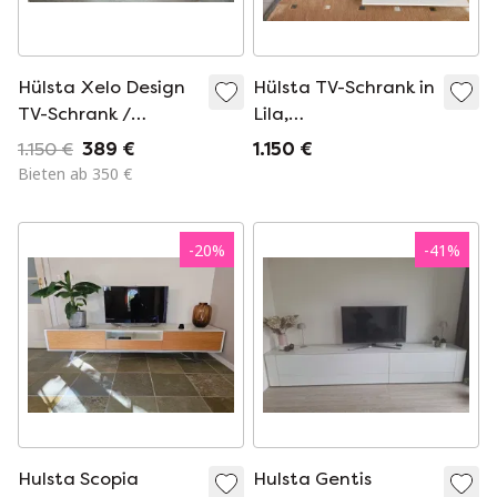
Hülsta Xelo Design
Hülsta TV-Schrank in
TV-Schrank /
Lila,
Lowboard – Walnuss
Hochglanzcreme, in
1.150 €
389 €
1.150 €
& Weiß
gutem Zustand
Bieten ab 350 €
-
20
%
-
41
%
Hulsta Scopia
Hulsta Gentis