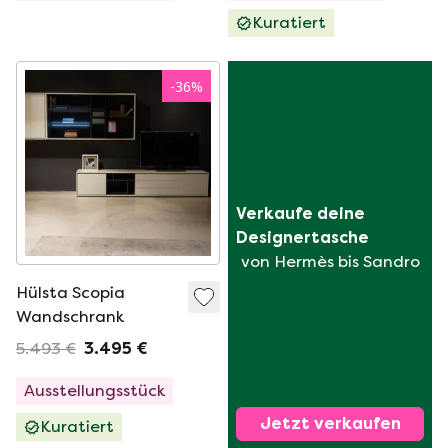
Kuratiert
-
36
%
Verkaufe deine 
Designertasche
von Hermès bis Sandro
Hülsta Scopia
Wandschrank
5.493 €
3.495 €
Ausstellungsstück
Jetzt verkaufen
Kuratiert