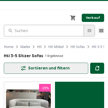
Verkauf
Suchen
Home
Marke
Htl
Htl Möbel
Htl Sofas
Htl 3-5 Si
Htl 3-5 Sitzer Sofas
1 Ergebnisse
Sortieren und filtern
-
29
%