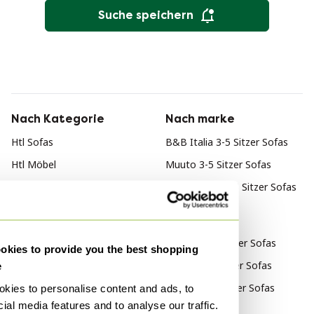
Suche speichern
Nach Kategorie
Nach marke
Htl Sofas
B&B Italia 3-5 Sitzer Sofas
Htl Möbel
Muuto 3-5 Sitzer Sofas
Arne Vodder 3-5 Sitzer Sofas
Nach Stil
Modern 3-5 Sitzer Sofas
kies to provide you the best shopping
Design 3-5 Sitzer Sofas
e
Vintage 3-5 Sitzer Sofas
kies to personalise content and ads, to
ial media features and to analyse our traffic.