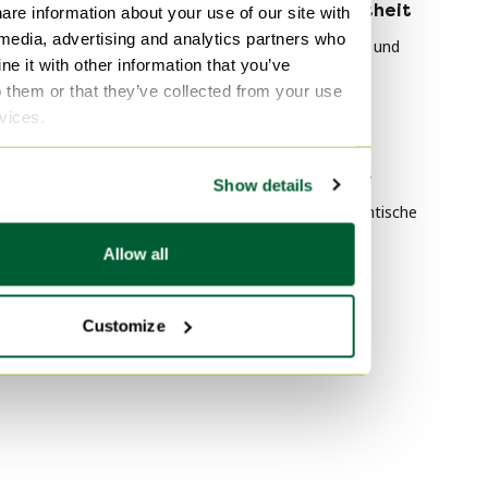
Nach Material
Nach Beliebtheit
are information about your use of our site with
 media, advertising and analytics partners who
Leder 3-5 Sitzer Sofas
Giorgetti Stühle und
e it with other information that you’ve
Loungesessel
Samt 3-5 Sitzer Sofas
o them or that they’ve collected from your use
HAY Tische
Stoff 3-5 Sitzer Sofas
rvices.
Plexiglas Tische
Nach Farbe
Vitra Bürostühle
Show details
Grau 3-5 Sitzer Sofas
Rolf Benz Couchtische
Beige 3-5 Sitzer Sofas
Allow all
Grün 3-5 Sitzer Sofas
Customize