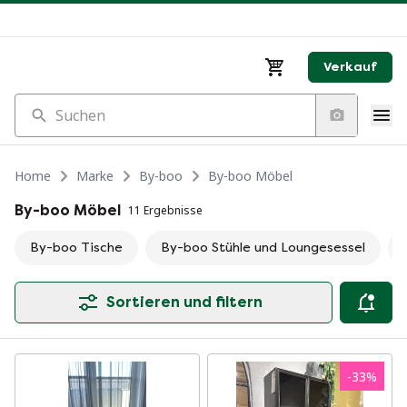
Verkauf
Suchen
Home
Marke
By-boo
By-boo Möbel
By-boo Möbel
11 Ergebnisse
By-boo Tische
By-boo Stühle und Loungesessel
Sortieren und filtern
-
33
%