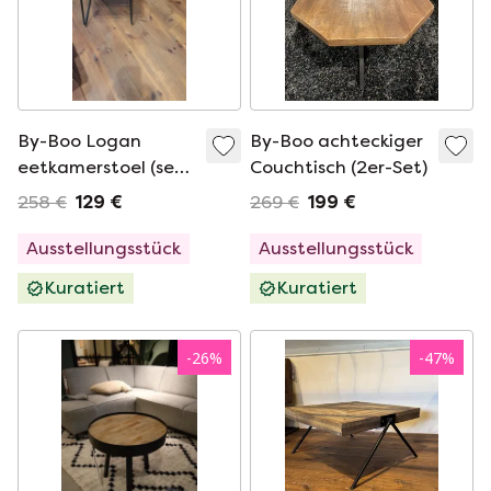
By-Boo Logan
By-Boo achteckiger
eetkamerstoel (set
Couchtisch (2er-Set)
van 2)
258 €
129 €
269 €
199 €
Ausstellungsstück
Ausstellungsstück
Kuratiert
Kuratiert
-
26
%
-
47
%