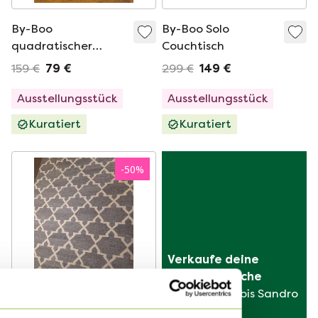
By-Boo
By-Boo Solo
quadratischer
Couchtisch
Couchtisch
159 €
79 €
299 €
149 €
Ausstellungsstück
Ausstellungsstück
Kuratiert
Kuratiert
-
50
%
Verkaufe deine 
Designertasche
von Hermès bis Sandro
By-Boo Pearl