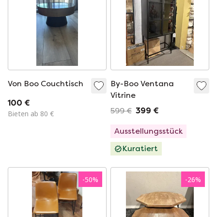
Von Boo Couchtisch
By-Boo Ventana
Vitrine
100 €
599 €
399 €
Bieten ab 80 €
Ausstellungsstück
Kuratiert
-
50
%
-
26
%