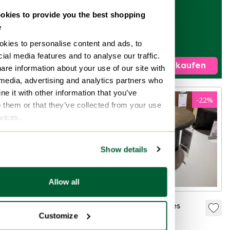
Teppich - 170x240
kies to provide you the best shopping
299 €
150 €
e
kies to personalise content and ads, to
Ausstellungsstück
ial media features and to analyse our traffic.
Jetzt verkaufen
Kuratiert
are information about your use of our site with
 media, advertising and analytics partners who
e it with other information that you’ve
-
23
%
-
22
%
o them or that they’ve collected from your use
rvices.
Show details
Allow all
Leoti Groot –
Leoti – Braunes
Customize
Braunes Mangoholz
Mangoholz