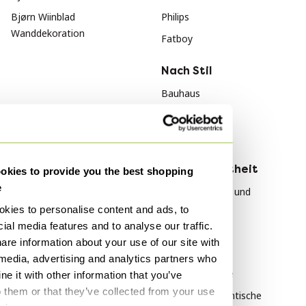
Bjørn Wiinblad
Philips
Wanddekoration
Fatboy
Nach Stil
Bauhaus
Vintage
Jugendstil
Nach Material
Nach Beliebtheit
kies to provide you the best shopping
e
Holz Couchtische
Giorgetti Stühle und
Loungesessel
kies to personalise content and ads, to
Holz Esstische
ial media features and to analyse our traffic.
HAY Tische
Holz Sideboard
are information about your use of our site with
Plexiglas Tische
 media, advertising and analytics partners who
Nach Farbe
Vitra Bürostühle
e it with other information that you’ve
Weiß Kommoden
o them or that they’ve collected from your use
Rolf Benz Couchtische