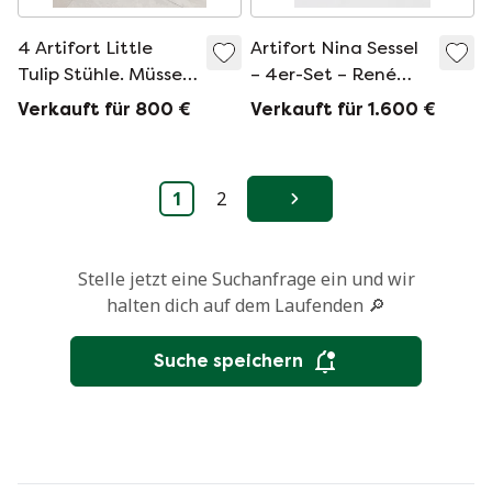
4 Artifort Little
Artifort Nina Sessel
Tulip Stühle. Müssen
– 4er-Set – René
neu bezogen
Holten, ca. 2000 –
Verkauft für 800 €
Verkauft für 1.600 €
werden.
vollständig
restauriert
1
2
Weiter
Stelle jetzt eine Suchanfrage ein und wir
halten dich auf dem Laufenden 🔎
Suche speichern