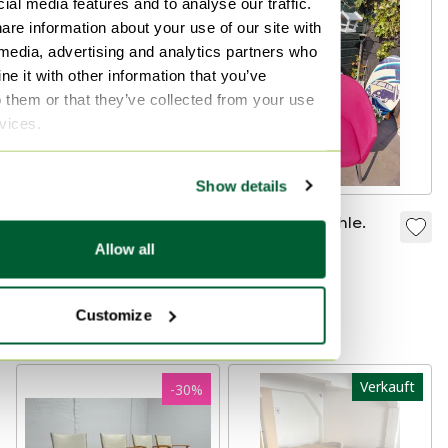
ial media features and to analyse our traffic.
-
13
%
are information about your use of our site with
 media, advertising and analytics partners who
e it with other information that you’ve
o them or that they’ve collected from your use
rvices.
Show details
3x Artifort
4 Artifort-Stühle.
Esszimmerstuhl
Allow all
550 €
400 €
350 €
Bieten ab 450 €
Bieten ab 200 €
Customize
Kuratiert
Verkauft
-
30
%