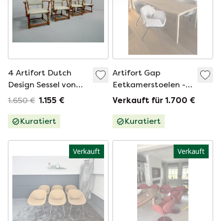
4 Artifort Dutch
Artifort Gap
Design Sessel von
Eetkamerstoelen - 5
Theo Ruth für
(4 im Bild)
1.650 €
1.155 €
Verkauft für 1.700 €
Artifort, 1950er
Jahre
Kuratiert
Kuratiert
Verkauft
Verkauft