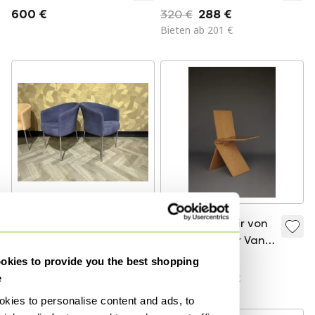
600 €
320 €
288 €
Bieten ab 201 €
3x Artifort Megan
020 Stick Chair von
Stuhl
Bruno Ninaber Van
Eyben für Artifort,
kies to provide you the best shopping
375 €
4.350 €
1970er Jahre
Bieten ab 300 €
Bieten ab 3.800 €
e
kies to personalise content and ads, to