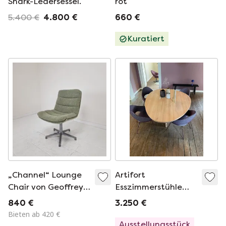
Shark-Ledersessel.
rot
5.400 €
4.800 €
660 €
Kuratiert
„Channel“ Lounge
Artifort
Chair von Geoffrey
Esszimmerstühle
Harcourt für
'Shark' Satz von 4 -
840 €
3.250 €
Artifort, 1960er — 5
Showroom Modell
Bieten ab 420 €
verfügbar
Ausstellungsstück