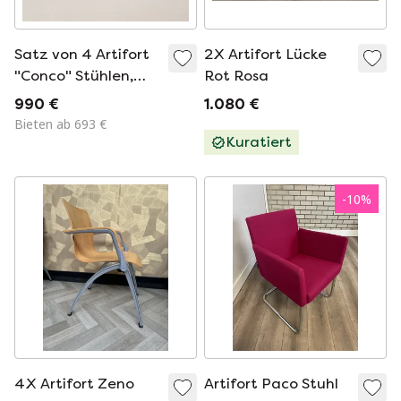
Satz von 4 Artifort
2X Artifort Lücke
"Conco" Stühlen,
Rot Rosa
Michel Van Der Kley
990 €
1.080 €
2006
Bieten ab 693 €
Kuratiert
-
10
%
4X Artifort Zeno
Artifort Paco Stuhl