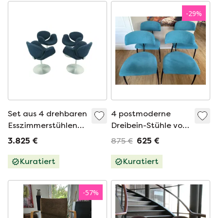
-
29
%
Set aus 4 drehbaren
4 postmoderne
Esszimmerstühlen
Dreibein-Stühle von
„Little Tulip“ von
Lande Artifort im
3.825 €
875 €
625 €
Pierre Paulin für
Vintage-Stil
Artifort, 1965
Kuratiert
Kuratiert
-
57
%