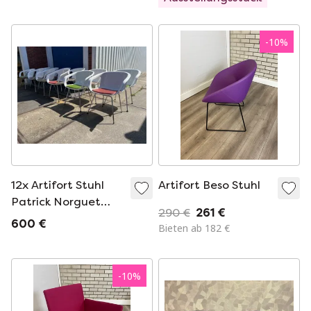
-
10
%
12x Artifort Stuhl
Artifort Beso Stuhl
Patrick Norguet
290 €
261 €
2006
600 €
Bieten ab 182 €
-
10
%