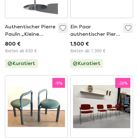
Authentischer Pierre
Ein Paar
Paulin „Kleine
authentischer Pierre
Tulpe“-Stuhl für
Paulin „Kleine
800 €
1.500 €
Artifort –
Tulpe“-Stühle für
Bieten ab 650 €
Bieten ab 1.300 €
Leuchtendes Grün
Artifort –
Kuratiert
Kuratiert
leuchtendes Grün
-
9
%
-
26
%