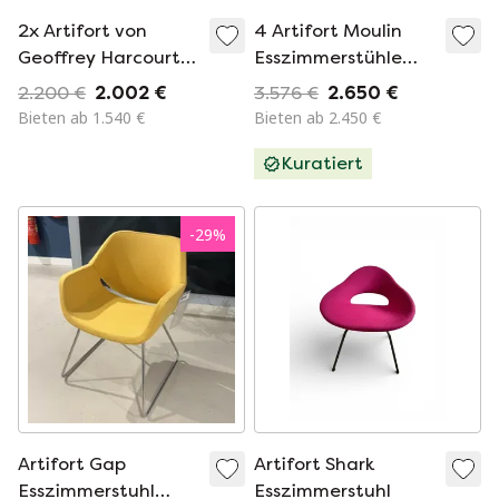
2x Artifort von
4 Artifort Moulin
Geoffrey Harcourt
Esszimmerstühle
Stuhl
Rot Lucir Stoff
2.200 €
2.002 €
3.576 €
2.650 €
Bieten ab 1.540 €
Bieten ab 2.450 €
Kuratiert
-
29
%
Artifort Gap
Artifort Shark
Esszimmerstuhl
Esszimmerstuhl