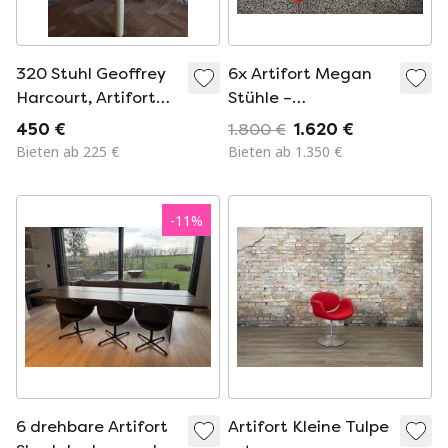
320 Stuhl Geoffrey
6x Artifort Megan
Harcourt, Artifort
Stühle –
Niederlande 70er
Designklassiker
450 €
1.800 €
1.620 €
Jahre
Bieten ab 225 €
Bieten ab 1.350 €
-
11
%
6 drehbare Artifort
Artifort Kleine Tulpe