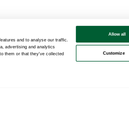
Allow all
atures and to analyse our traffic.
a, advertising and analytics
Customize
o them or that they’ve collected
Benutzer
Kategorien
Kau
Mein Konto
Möbel
So f
Verk
Verkauf
Beleuchtung
So f
Käufe
Kunst