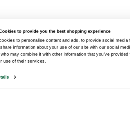
Cookies to provide you the best shopping experience
ookies to personalise content and ads, to provide social media fe
share information about your use of our site with our social medi
 who may combine it with other information that you’ve provided t
r use of their services.
tails
Unser Kundenservice ist an Werktagen
zwischen 09:30 und 17:00 Uhr erreichbar.