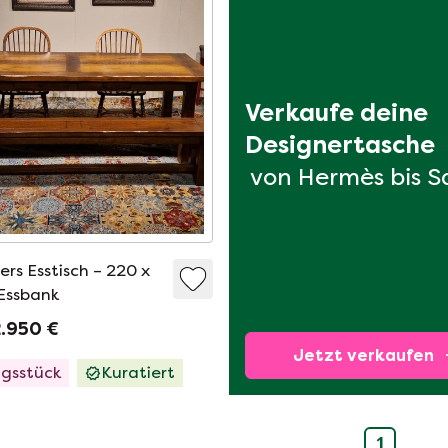
Verkaufe deine 
Designertasche
von Hermès bis S
rs Esstisch – 220 x
Essbank
.950 €
Jetzt verkaufen
ngsstück
Kuratiert
1