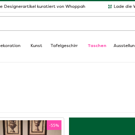
le Designerartikel kuratiert von Whoppah
Lade die 
ekoration
Kunst
Tafelgeschirr
Taschen
Ausstellu
-
55
%