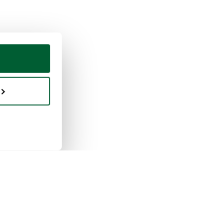
fen & Verkaufen
Whoppah
unktioniert das
Über uns
aufen
Bewertungen
unktioniert das Kaufen
FAQ