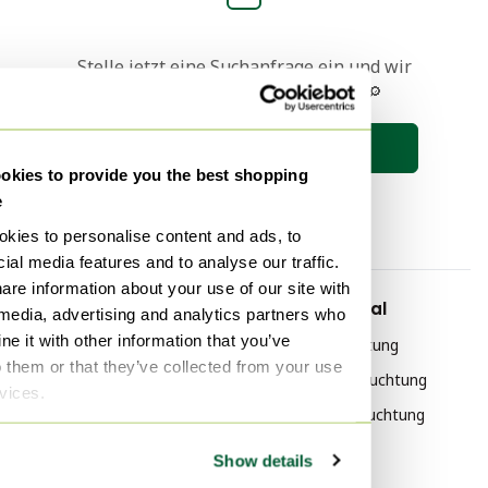
Stelle jetzt eine Suchanfrage ein und wir
halten dich auf dem Laufenden 🔎
Suche speichern
kies to provide you the best shopping
e
kies to personalise content and ads, to
ial media features and to analyse our traffic.
are information about your use of our site with
Nach marke
Nach Material
 media, advertising and analytics partners who
e it with other information that you’ve
Philips Beleuchtung
Chrom Beleuchtung
o them or that they’ve collected from your use
Staff Beleuchtung
Kunststoff Beleuchtung
rvices.
Flos Beleuchtung
Aluminium Beleuchtung
Show details
Nach Stil
Nach Farbe