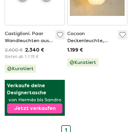
Castiglioni. Paar
Cocoon
Wandleuchten aus
Deckenleuchte,
Opalglas. 20.
Achille Castiglioni, Ø
2.600 €
2.340 €
1.199 €
Jahrhundert.
40 cm
Bieten ab 1.170 €
Kuratiert
Kuratiert
Verkaufe deine 
Designertasche
von Hermès bis Sandro
Jetzt verkaufen
1