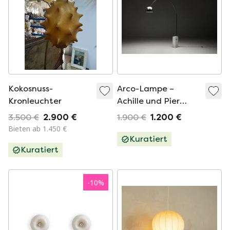
Kokosnuss-
Arco-Lampe –
Kronleuchter
Achille und Pier
Giacomo Castiglioni
3.500 €
2.900 €
1.900 €
1.200 €
– 1962
Bieten ab 1.450 €
Kuratiert
Kuratiert
-
10
%