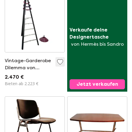
Verkaufe deine 
Designertasche
von Hermès bis Sandro
Vintage-Garderobe
Dilemma von
Giancarlo Piretti für
2.470 €
Castilia, 1984
Bieten ab 2.223 €
Jetzt verkaufen