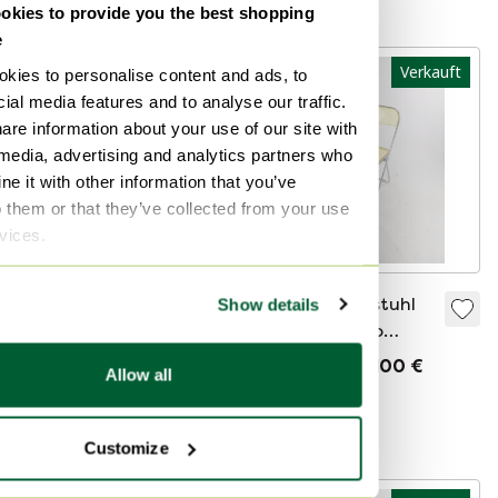
kies to provide you the best shopping
e
Verkauft
kies to personalise content and ads, to
ial media features and to analyse our traffic.
are information about your use of our site with
 media, advertising and analytics partners who
e it with other information that you’ve
o them or that they’ve collected from your use
rvices.
Giancarlo Piretti
1 X Plia Klappstuhl
Show details
Plia Lucite
Gelb Giancarlo
Klappstuhl von
Piretti 1970'S
165 €
Verkauft für 100 €
Allow all
Castelli
Bieten ab 115,50 €
Kuratiert
Customize