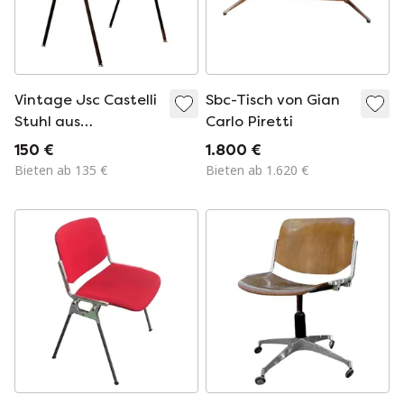
Vintage Jsc Castelli
Sbc-Tisch von Gian
Stuhl aus
Carlo Piretti
verchromtem
150 €
1.800 €
Aluminium und
Bieten ab 135 €
Bieten ab 1.620 €
Leder von Giancarlo
Piretti, 1960