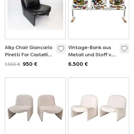
Alky Chair Giancarlo
Vintage-Bank aus
Piretti For Castelli
Metall und Stoff von
Vintage 70Er
Giancarlo Piretti für
1.100 €
950 €
6.500 €
Anonima Castelli,
Italien 1970