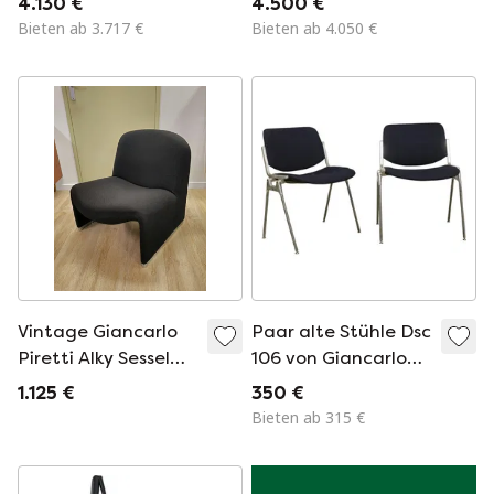
4.130 €
4.500 €
Italien 1970
1970
Bieten ab 3.717 €
Bieten ab 4.050 €
Vintage Giancarlo
Paar alte Stühle Dsc
Piretti Alky Sessel
106 von Giancarlo
Stuhl Schwarz
Piretti für Anonima
1.125 €
350 €
Casteli, 1960
Bieten ab 315 €