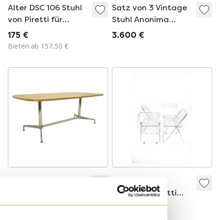
Alter DSC 106 Stuhl
Satz von 3 Vintage
von Piretti für
Stuhl Anonima
Castelli
Castelli , Giancarlo
175 €
3.600 €
Piretti 1960
Bieten ab 157,50 €
Vintage Fonte
4x Castelli
Aluminium Tisch par
Giancarlo Piretti
Castelli Piretti, 1970
Clear Plia Stühle
2.500 €
1.100 €
Bieten ab 2.250 €