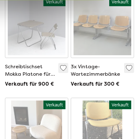
Verkauft
Verkauft
Schreibtischset
3x Vintage-
Mokka Platone für
Wartezimmerbänke
Castelli von
Verkauft für 900 €
Verkauft für 300 €
Giancarlo Piretti,
1960
Verkauft
Verkauft