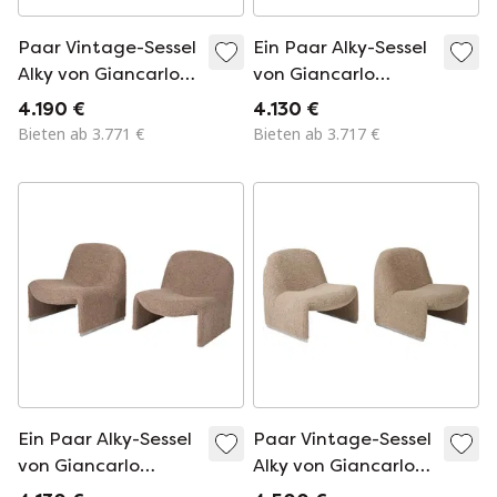
Paar Vintage-Sessel
Ein Paar Alky-Sessel
Alky von Giancarlo
von Giancarlo
Piretti für Artifort,
Piretti für Artifort,
4.190 €
4.130 €
1970er Jahre
Italien 1970
Bieten ab 3.771 €
Bieten ab 3.717 €
Ein Paar Alky-Sessel
Paar Vintage-Sessel
von Giancarlo
Alky von Giancarlo
Piretti für Artifort,
Piretti für Artifort,