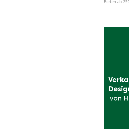
Bieten ab 25
Verka
Desig
von H