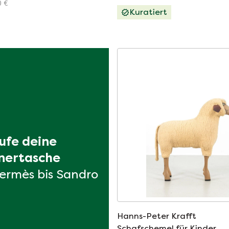
0 €
Kuratiert
ufe deine 
nertasche
ermès bis Sandro
Hanns-Peter Krafft
Schafschemel für Kinder