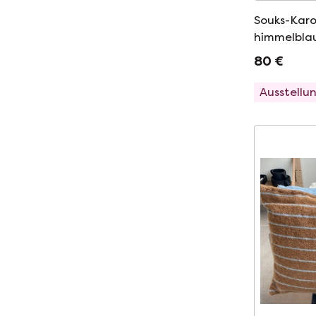
Souks-Karo
himmelbla
80 €
Ausstellu