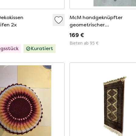
Dekokissen
McM handgeknüpfter
ifen 2x
geometrischer
Wandbehang/Wanddekorati
169 €
im 70er-Jahre-Stil
Bieten ab 95 €
ngsstück
Kuratiert