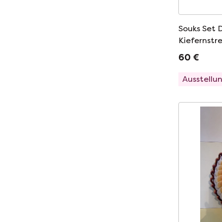
Souks Set 
Kiefernstre
60 €
Ausstellu