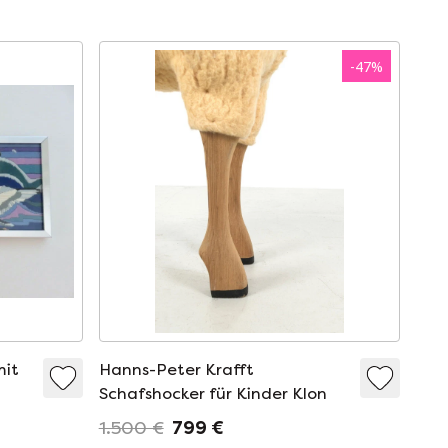
-
47
%
mit
Hanns-Peter Krafft
Schafshocker für Kinder Klon
1.500 €
799 €