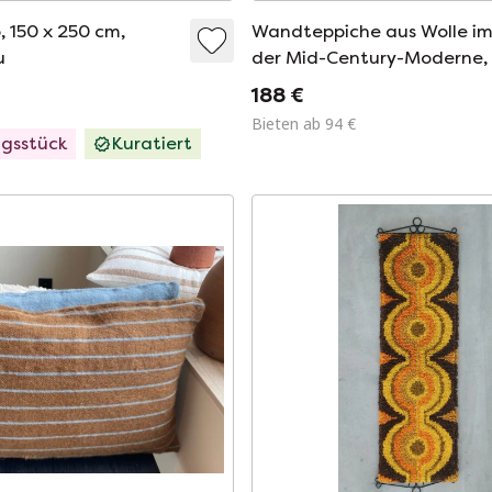
, 150 x 250 cm,
Wandteppiche aus Wolle im 
u
der Mid-Century-Moderne,
Space Age und der Pop Art
188 €
Bieten ab 94 €
ngsstück
Kuratiert