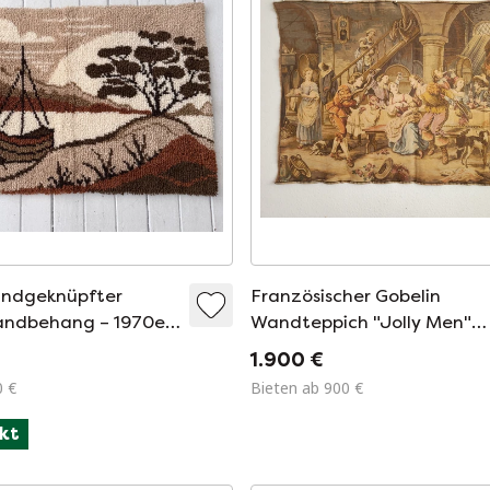
andgeknüpfter
Französischer Gobelin
ndbehang – 1970er
Wandteppich "Jolly Men"
Tavern/ Pub Scene "D'apre
1.900 €
Rembrandt" Motiv Von
0 €
Bieten ab 900 €
Rembrandt In Aubusson Sti
kt