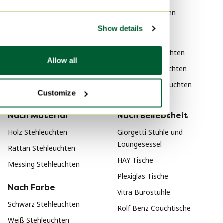
Porzellan Wandleuchten
Flos Stehleuchten
Porzellan Deckenleuchten
Show details
Nach Stil
Porzellan Beleuchtung
Design Stehleuchten
Porzellan Strahler \/ Spots
Allow all
Vintage Stehleuchten
Porzellan Leselampe
Art Deco Stehleuchten
Porzellan Kronleuchter
Customize
Nach Material
Nach Beliebtheit
Holz Stehleuchten
Giorgetti Stühle und
Loungesessel
Rattan Stehleuchten
HAY Tische
Messing Stehleuchten
Plexiglas Tische
Nach Farbe
Vitra Bürostühle
Schwarz Stehleuchten
Rolf Benz Couchtische
Weiß Stehleuchten