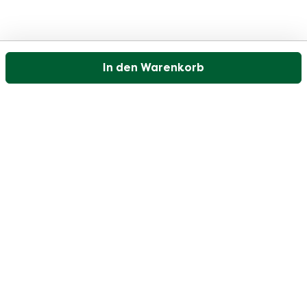
In den Warenkorb
Unser Kundenservice ist an Werktagen zwischen
09:30 und 17:00 Uhr erreichbar.
Besuchen Sie unser Hilfezentrum
Benutzer