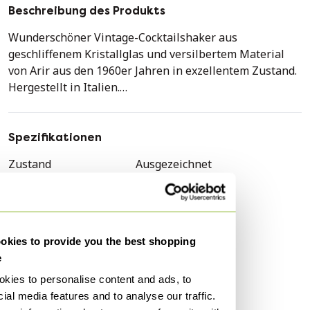
Beschreibung des Produkts
Wunderschöner Vintage-Cocktailshaker aus
geschliffenem Kristallglas und versilbertem Material
von Arir aus den 1960er Jahren in exzellentem Zustand.
Hergestellt in Italien.
Durchmesser: 9 cm, Höhe: 23 cm
Spezifikationen
Zustand
Ausgezeichnet
Farben
Silber
Material
Silber
Anzahl der Artikel
1
kies to provide you the best shopping
Höhe
23 cm
e
Breite
9 cm
kies to personalise content and ads, to
Tiefe
9 cm
ial media features and to analyse our traffic.