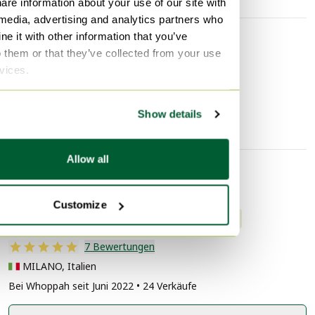
are information about your use of our site with
 media, advertising and analytics partners who
e it with other information that you’ve
Entdecken Sie mehr
o them or that they’ve collected from your use
rvices.
Küchenzubehör
Show details
Allow all
Verkäuferinformationen
Customize
Über diesen Verkäufer
Professionell
7 Bewertungen
MILANO, Italien
Bei Whoppah seit Juni 2022 • 24 Verkäufe