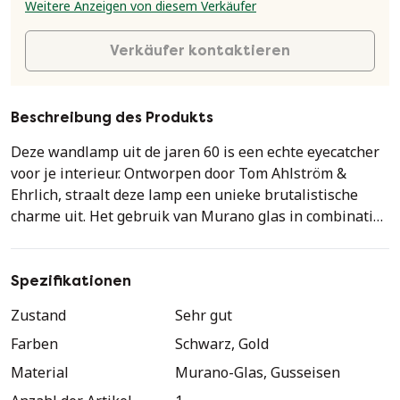
Weitere Anzeigen von diesem Verkäufer
Verkäufer kontaktieren
Beschreibung des Produkts
Deze wandlamp uit de jaren 60 is een echte eyecatcher
voor je interieur. Ontworpen door Tom Ahlström &
Ehrlich, straalt deze lamp een unieke brutalistische
charme uit. Het gebruik van Murano glas in combinatie
met gietijzer maakt het een stoer en stijlvol stuk dat
perfect past in een mid-century modern setting.
Spezifikationen
- Uniek ontwerp met Murano glas en gietijzer
Zustand
Sehr gut
- Brutalistische stijl uit de jaren 60
Farben
Schwarz, Gold
- Perfect voor een mid-century modern interieur
Material
Murano-Glas, Gusseisen
Voeg een vleugje vintage flair toe aan je huis met deze