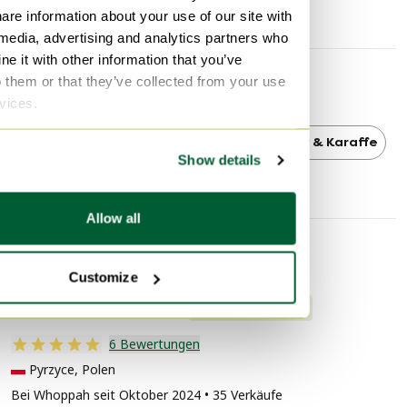
Breite:
Gebrauchsspuren
Kratzer
are information about your use of our site with
8 cm
 media, advertising and analytics partners who
Tiefe:
e it with other information that you’ve
8 cm
o them or that they’ve collected from your use
Entdecken Sie mehr
rvices.
Ikea
Ikea Gläser & Karaffe
Gläser & Karaffe
Show details
Allow all
Verkäuferinformationen
Customize
Über diesen Verkäufer
Professionell
6 Bewertungen
Pyrzyce, Polen
Bei Whoppah seit Oktober 2024 • 35 Verkäufe