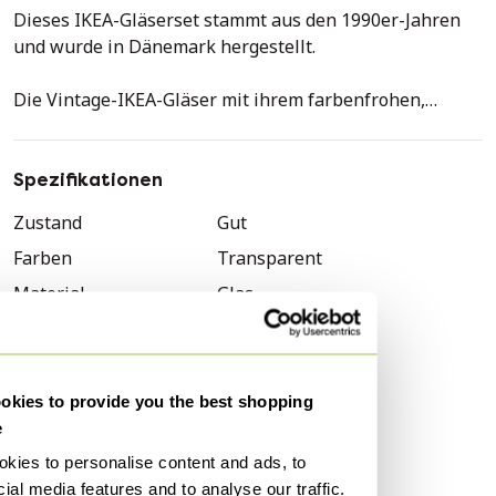
Dieses IKEA-Gläserset stammt aus den 1990er-Jahren
und wurde in Dänemark hergestellt.
Die Vintage-IKEA-Gläser mit ihrem farbenfrohen,
geometrischen Punktmuster sind ein ikonisches
Designelement der 1980er- und 1990er-Jahre. Sie
eignen sich perfekt zum Servieren von Getränken und
Spezifikationen
sind ein schönes Beispiel für das zeitlose Design der
Zustand
Gut
skandinavischen Marke. Sie verleihen jedem Tisch
Farben
Transparent
einen Hauch von Energie und Retro-Charme.
Material
Glas
Zustand: Die Gläser befinden sich im Originalzustand
Anzahl der Artikel
1
und können leichte Kratzer und normale
Marke
Ikea
Gebrauchsspuren aufweisen.
Höhe
10 cm
kies to provide you the best shopping
Technische Daten:
e
Breite
8 cm
Höhe:
kies to personalise content and ads, to
Tiefe
8 cm
9,5 cm
ial media features and to analyse our traffic.