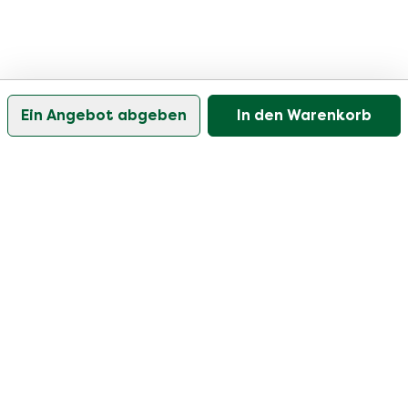
Ein Angebot abgeben
In den Warenkorb
Unser Kundenservice ist an Werktagen zwischen
09:30 und 17:00 Uhr erreichbar.
Besuchen Sie unser Hilfezentrum
Benutzer