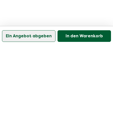
Ein Angebot abgeben
In den Warenkorb
Unser Kundenservice ist an Werktagen zwischen
09:30 und 17:00 Uhr erreichbar.
Besuchen Sie unser Hilfezentrum