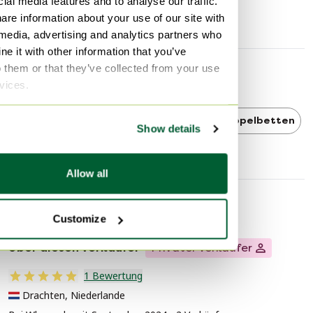
ial media features and to analyse our traffic.
Gebrauchsspuren
Kratzer
are information about your use of our site with
 media, advertising and analytics partners who
e it with other information that you’ve
o them or that they’ve collected from your use
Entdecken Sie mehr
rvices.
Auping
Auping Doppelbetten
Doppelbetten
Show details
Allow all
Verkäuferinformationen
Customize
Über diesen Verkäufer
Privater Verkäufer
1 Bewertung
Drachten, Niederlande