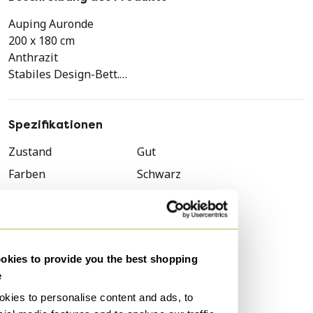
Auping Auronde
200 x 180 cm
Anthrazit
Stabiles Design-Bett.
Es gibt einige Flecken, siehe letzte Fotos. Mit der
Matratze darauf sind diese nicht sichtbar.
Spezifikationen
Zustand
Gut
Farben
Schwarz
Material
Holz
Anzahl der Artikel
1
Marke
Auping
kies to provide you the best shopping
Höhe
35 cm
e
Breite
180 cm
kies to personalise content and ads, to
Tiefe
200 cm