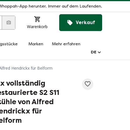
Whoppah-App herunter. Immer auf dem Laufenden.
Verkauf
Warenkorb
ngsstücke
Marken
Mehr erfahren
DE
 Alfred Hendrickx für Belform
 x vollständig
estaurierte S2 S11
tühle von Alfred
endrickx für
elform