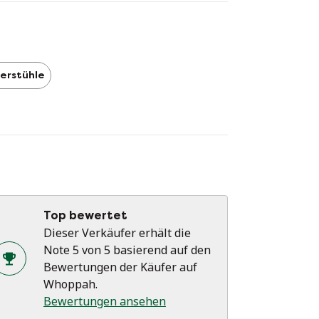
llständig und professionell restauriert
rden. Sie wurden nie benutzt, da sie leider
cht in meine aktuelle Wohnung passen.
erstühle
Top bewertet
Dieser Verkäufer erhält die
Note 5 von 5 basierend auf den
Bewertungen der Käufer auf
Whoppah.
Bewertungen ansehen