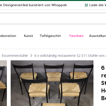
le Designerartikel kuratiert von Whoppah
Lade die 
ekoration
Kunst
Tafelgeschirr
Taschen
Ausstellu
Esszimmerstühle
6 x vollständig restaurierte S2 S11 Stühle von
6
r
S
H
B