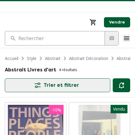
Vendre
Rechercher
Accueil
Style
Abstrait
Abstrait Décoration
Abstrait L
Abstrait Livres d'art
4 résultats
Trier et filtrer
Vendu
-
10
%