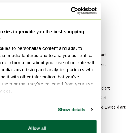
kies to provide you the best shopping
Catégorie
Marque
e
Abstrait Vases
Vitra Livres d'art
kies to personalise content and ads, to
Abstrait Décoration
Bialetti Livres d'art
ial media features and to analyse our traffic.
are information about your use of our site with
Abstrait Décorations murales
Ahrend Livres d'art
 media, advertising and analytics partners who
Abstrait Objets déco
e it with other information that you’ve
Style
o them or that they’ve collected from your use
Moderne Livres d'art
rvices.
Vintage Livres d'art
Impressionnisme Livres d'art
Show details
Matériau
Allow all
Papier Livres d'art