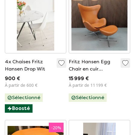
4x Chaises Fritz
Fritz Hansen Egg
Hansen Drop Wit
Chair en cuir
Cognac avec
900 €
15 999 €
Ottoman
À partir de 600 €
À partir de 11 199 €
Sélectionné
Sélectionné
Boosté
-
20
%