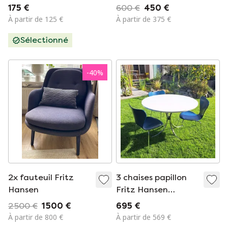
Arne Jacobsen
Fritz Hansen avec
175 €
600 €
450 €
pieds chromés
À partir de 125 €
À partir de 375 €
Sélectionné
-
40
%
2x fauteuil Fritz
3 chaises papillon
Hansen
Fritz Hansen
vintage, design
2 500 €
1 500 €
695 €
danois, bleu pétrole,
À partir de 800 €
À partir de 569 €
marquées