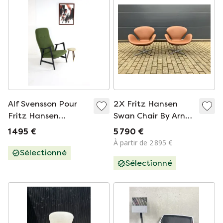
Alf Svensson Pour
2X Fritz Hansen
Fritz Hansen
Swan Chair By Arne
Fauteuil Kontor
Jacobsen In Cognac
1 495 €
5 790 €
Leather, New
À partir de 2 895 €
Condition !
Sélectionné
Sélectionné