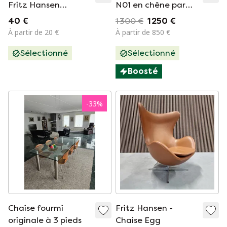
Fritz Hansen
N01 en chêne par
endommagées
Nendo (lot de 2)
40 €
1 300 €
1 250 €
À partir de 20 €
À partir de 850 €
Sélectionné
Sélectionné
Boosté
-
33
%
Chaise fourmi
Fritz Hansen -
originale à 3 pieds
Chaise Egg