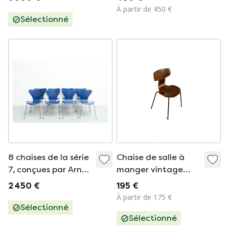
À partir de 450 €
Sélectionné
8 chaises de la série
Chaise de salle à
7, conçues par Arne
manger vintage
Jacobsen pour Fritz
modèle 3103 «
2 450 €
195 €
Hansen, années
Hammer », Fritz
À partir de 175 €
1950
Hansen
Sélectionné
Sélectionné