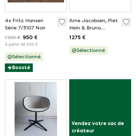
4x Fritz Hansen
Arne Jacobsen, Piet
Série 7/3107 Noir
Hein & Bruno
Mathsson 1x table
1 100 €
950 €
1 275 €
ellipse 125 mm.
À partir de 650 €
modèle B 404
Sélectionné
Sélectionné
d'après un dessin de
Piet Hein & Bruno
Boosté
Mathsson.
Vendez votre sac de 
créateur