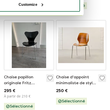
À partir de 1 290 €
Customize
Sélectionné
Sélectionné
Chaise papillon
Chaise d'appoint
originale Fritz
minimaliste de style
Hansen
scandinave vintage,
295 €
250 €
dans le style d'Arne
À partir de 210 €
Jacobsen pour Fritz
Sélectionné
Sélectionné
Hansen, années