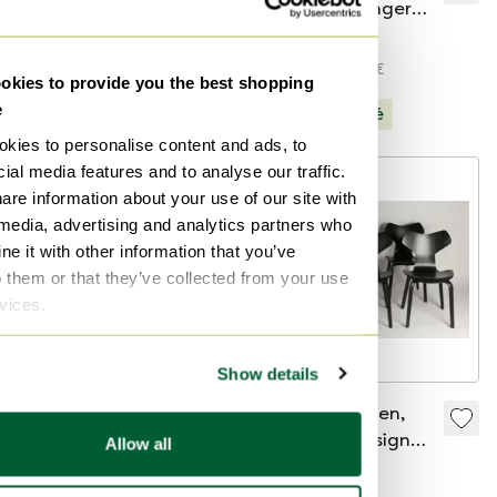
Table de salle à
de salle à manger
manger Ø130 + 4
en palissandre
8 950 €
2 500 €
chaises PK8 | Poul
d'Arne Jacobsen
À partir de 2 000 €
kies to provide you the best shopping
Kjærholm
pour Fritz Hansen
Sélectionné
e
Sélectionné
A/S 1972
kies to personalise content and ads, to
ial media features and to analyse our traffic.
are information about your use of our site with
 media, advertising and analytics partners who
e it with other information that you’ve
o them or that they’ve collected from your use
rvices.
Show details
Chaise Bachelor de
6 X Fritz Hansen,
Verner Panton pour
Grand Prix Design
Allow all
Fritz Hansen, 1970s
par Arne Jacobsen
1 590 €
1 900 €