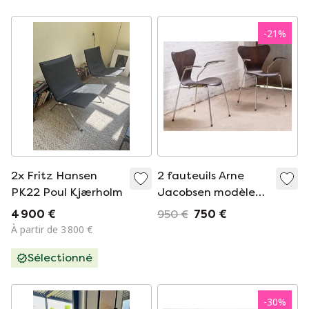
1950.
-
21
%
2x Fritz Hansen
2 fauteuils Arne
PK22 Poul Kjærholm
Jacobsen modèle
3207
4 900 €
950 €
750 €
À partir de 3 800 €
Sélectionné
-
30
%