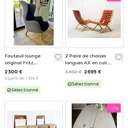
Fauteuil lounge
2 Paire de chaises
original Fritz
longues AX en cuir
Hansen Ro™ –
rouge à haut dossier
2 300 €
3 850 €
2 695 €
Jaime Hayon –
rembourré Fritz
À partir de 1 900 €
fauteuil design
Hansen par Hvidt et
Sélectionné
Sélectionné
Molgaard Nielsen
-
17
%