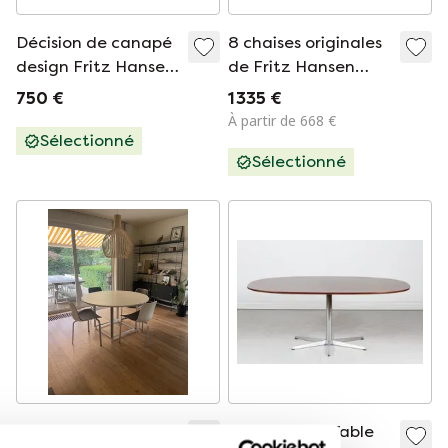
Décision de canapé
8 chaises originales
design Fritz Hansen
de Fritz Hansen
# Pelikan années 80
Design (République
750 €
1 335 €
de Fritz Hansen)
À partir de 668 €
Sélectionné
Sélectionné
Fritz Hansen PK58
Super Ellipse Table