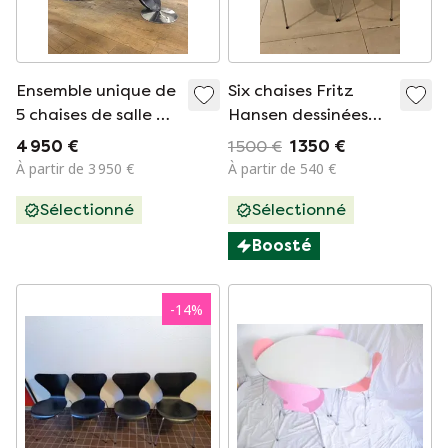
Ensemble unique de
Six chaises Fritz
5 chaises de salle à
Hansen dessinées
manger Verner
par Arne Jacobson,
4 950 €
1 500 €
1 350 €
Panton « System 1-
étiquette d'origine
À partir de 3 950 €
À partir de 540 €
2-3 » – Modèle
Sélectionné
Sélectionné
original Fritz
Hansen des années
Boosté
70
-
14
%