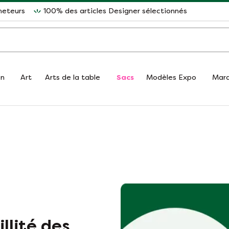
heteurs
100% des articles Designer sélectionnés
on
Art
Arts de la table
Sacs
Modèles Expo
Mar
llité des