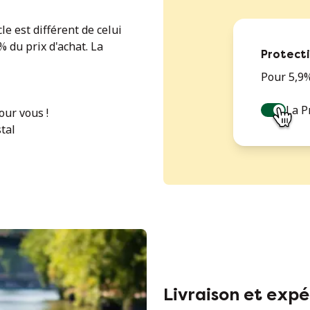
le est différent de celui
% du prix d'achat. La
Protect
Pour 5,9%
La P
ur vous !
tal
Livraison et expé