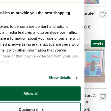
kies to provide you the best shopping
Incorporation de
Décoration murale
e
deux quadrants
abstraite
kies to personalise content and ads, to
Vendu pour 280 €
Vendu pour 80 €
ial media features and to analyse our traffic.
are information about your use of our site with
Vendu
Vendu
 media, advertising and analytics partners who
e it with other information that you’ve
o them or that they’ve collected from your use
rvices.
Show details
Allow all
Décoration murale
Piet Parra posters 2
abstraite Studio
pièces 50x70xm
Nuna
Vendu pour 63 €
Vendu pour 55 €
Customize