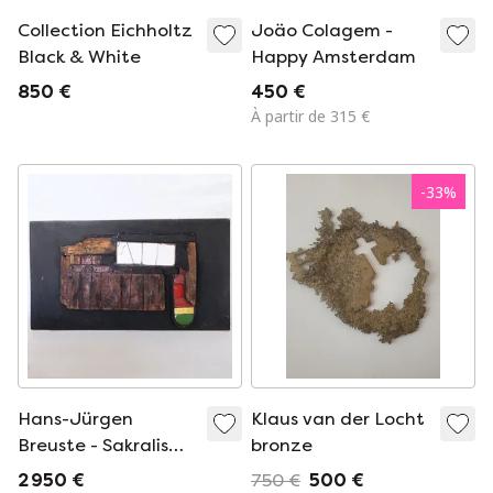
Collection Eichholtz
Joäo Colagem -
Black & White
Happy Amsterdam
850 €
450 €
À partir de 315 €
-
33
%
Hans-Jürgen
Klaus van der Locht
Breuste - Sakralis
bronze
Symbol - Sculpture
2 950 €
750 €
500 €