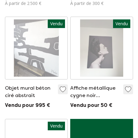
murale brutaliste
À partir de 2 500 €
À partir de 300 €
Vendu
Vendu
Objet mural béton
Affiche métallique
ciré abstrait
cygne noir
Boconcept - Frida
Vendu pour 995 €
Vendu pour 50 €
Uma
Vendu