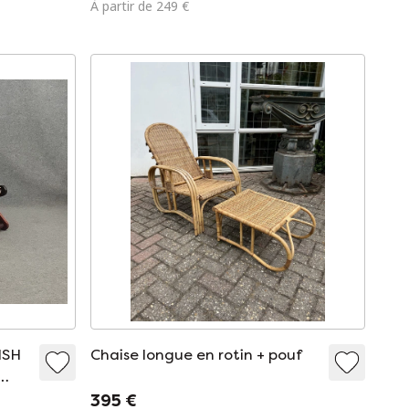
À partir de 249 €
ISH
Chaise longue en rotin + pouf
395 €