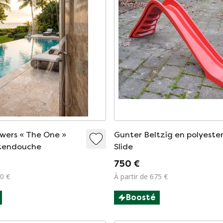
owers « The One »
Gunter Beltzig en polyeste
itendouche
Slide
750 €
50 €
À partir de 675 €
Boosté