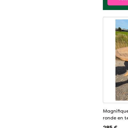
Magnifique
ronde en t
diamètre, 
285 €