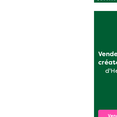
Vende
créat
d'H
Ven