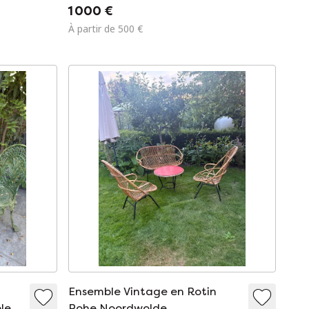
(table et 6 chaises)
1 000 €
À partir de 500 €
Ensemble Vintage en Rotin
ble
Rohe Noordwolde