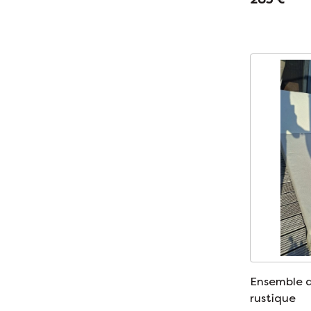
et robuste.
Ensemble d
rustique