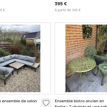
Tolix
395 €
00 €
À partir de 345 €
 ensemble de salon
Ensemble bistro ancien en
fonte - 2 chaises et une ta