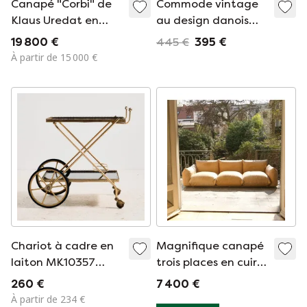
Canapé "Corbi" de
Commode vintage
Klaus Uredat en
au design danois
mohair neuf pour
par Poul Hundevad
19 800 €
445 €
395 €
COR, Allemagne -
À partir de 15 000 €
1969
Chariot à cadre en
Magnifique canapé
laiton MK10357
trois places en cuir
Maison Jansen
naturel signé Mario
260 €
7 400 €
(France)
Marenco pour Arflex
À partir de 234 €