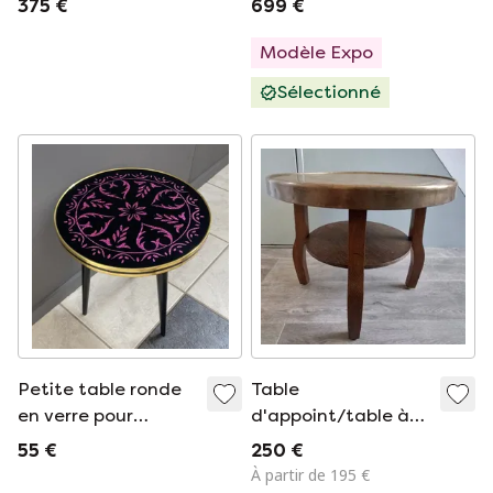
375 €
699 €
Teal
Modèle Expo
Sélectionné
Petite table ronde
Table
en verre pour
d'appoint/table à
plantes, années
fumer Art Déco
55 €
250 €
1960
ancienne
À partir de 195 €