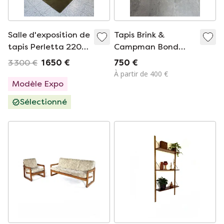
Salle d'exposition de
Tapis Brink &
tapis Perletta 220 X
Campman Bond
270
170x240 cm Laine
3 300 €
1 650 €
750 €
rouille/gris
À partir de 400 €
Modèle Expo
Sélectionné