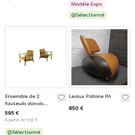
Modèle Expo
Sélectionné
Ensemble de 2
Leolux Pallone PA
fauteuils danois
850 €
vintage des années
595 €
60
À partir de 550 €
Sélectionné