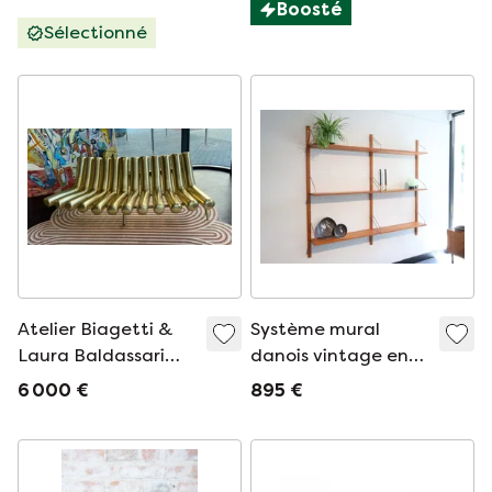
Boosté
Sélectionné
Atelier Biagetti &
Système mural
Laura Baldassari
danois vintage en
Canapé disco
teck
6 000 €
895 €
convexe or Gufram