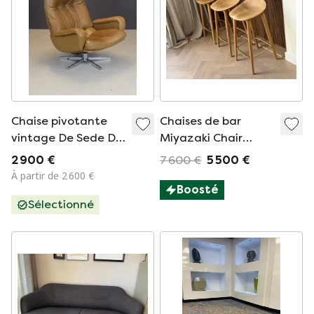
Chaise pivotante
Chaises de bar
vintage De Sede DS
Miyazaki Chair
231
Factory 3
2 900 €
7 600 €
5 500 €
À partir de 2 600 €
Boosté
Sélectionné