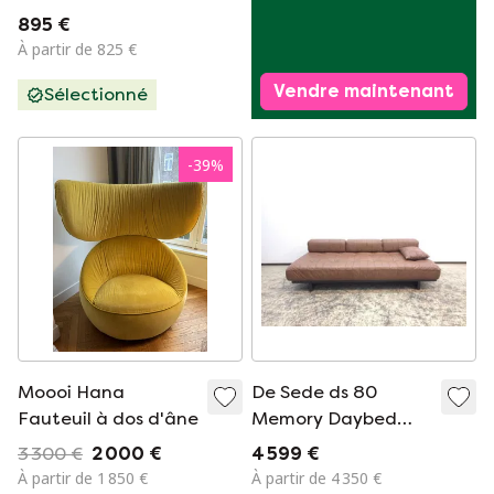
années 1960
895 €
À partir de 825 €
Vendre maintenant
Sélectionné
-
39
%
Moooi Hana
De Sede ds 80
Fauteuil à dos d'âne
Memory Daybed
Canapé design en
3 300 €
2 000 €
4 599 €
cuir Canapé en cuir
À partir de 1 850 €
À partir de 4 350 €