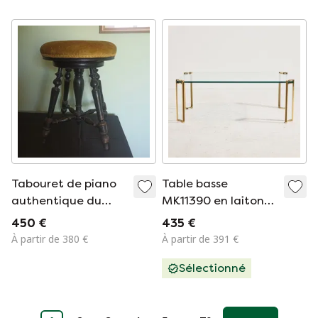
Tabouret de piano
Table basse
authentique du
MK11390 en laiton
XIXe siècle –
et verre
450 €
435 €
Boiseries et velours
À partir de 380 €
À partir de 391 €
doré 100 % d'origine
Sélectionné