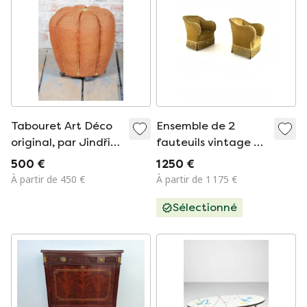
Tabouret Art Déco
Ensemble de 2
original, par Jindřich
fauteuils vintage en
Halabala pour UP
velours des années
500 €
1 250 €
Závody, hêtre,
60
À partir de 450 €
À partir de 1 175 €
tchèque, années
Sélectionné
1930