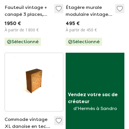
Fauteuil vintage +
Étagère murale
canapé 3 places,
modulaire vintage
Holstebro
danoise en teck,
1 950 €
495 €
Møbelfabrik '80
années 60
À partir de 1 800 €
À partir de 450 €
Sélectionné
Sélectionné
Vendez votre sac de 
créateur
d'Hermès à Sandro
Commode vintage
XL danoise en teck,