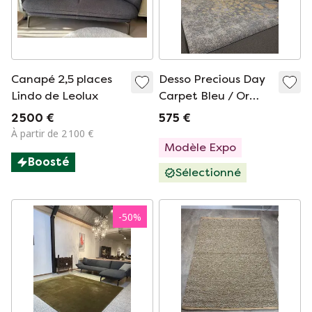
Canapé 2,5 places
Desso Precious Day
Lindo de Leolux
Carpet Bleu / Or
Marron Nouveau
2 500 €
575 €
À partir de 2 100 €
Modèle Expo
Boosté
Sélectionné
-
50
%