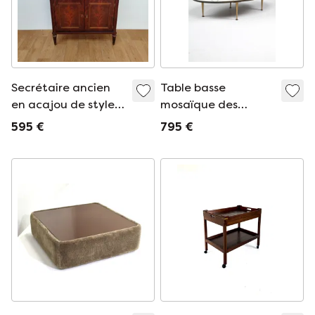
Secrétaire ancien
Table basse
en acajou de style
mosaïque des
Empire
années 50 en très
595 €
795 €
bon état