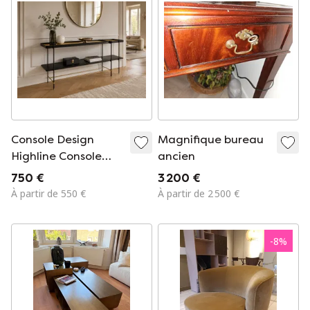
Console Design
Magnifique bureau
Highline Console
ancien
Table 180 de
750 €
3 200 €
Versmissen,
À partir de 550 €
À partir de 2 500 €
Référence
HIGHCON180.
-
8
%