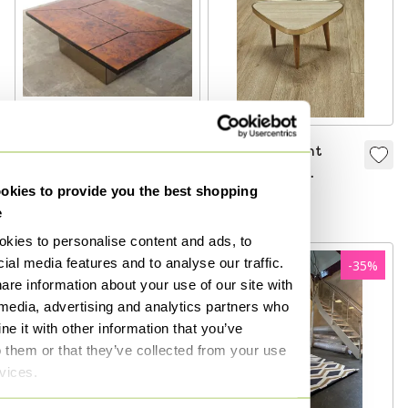
Table basse et bar
Table d'appoint
sec Paul Michel
vintage pour
kies to provide you the best shopping
plantes, petite
2 800 €
75 €
e
table
kies to personalise content and ads, to
ial media features and to analyse our traffic.
-
35
%
are information about your use of our site with
 media, advertising and analytics partners who
e it with other information that you’ve
o them or that they’ve collected from your use
rvices.