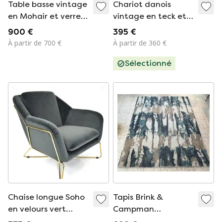
Table basse vintage
Chariot danois
en Mohair et verre,
vintage en teck et
Italie - circa 1970
laiton, années 60
900 €
395 €
À partir de 700 €
À partir de 360 €
Sélectionné
Chaise longue Soho
Tapis Brink &
en velours vert
Campman
tortue
Harlequin Takara