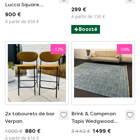
Lucca Square
299 €
Salontafel / Table
900 €
À partir de 150 €
basse - 120x60x40
À partir de 650 €
cm
Boosté
-
12
%
-
56
%
2x tabourets de bar
Brink & Campman
Verpan
Tapis Wedgwood
Arris Teal
1 000 €
880 €
3 442 €
1 499 €
À partir de 616 €