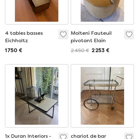
4 tables basses
Molteni Fauteuil
Eichholtz
pivotant Elain
1 750 €
2 450 €
2 253 €
1x Duran Interiors -
chariot de bar