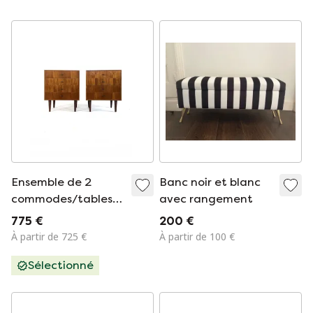
Ensemble de 2
Banc noir et blanc
commodes/tables
avec rangement
de chevet danoises
775 €
200 €
vintage des années
À partir de 725 €
À partir de 100 €
1960
Sélectionné