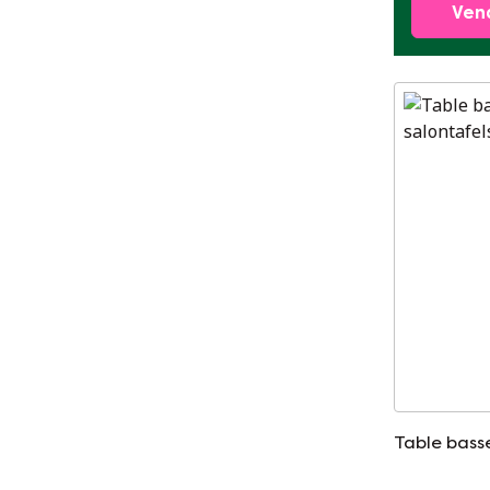
Ven
Table bass