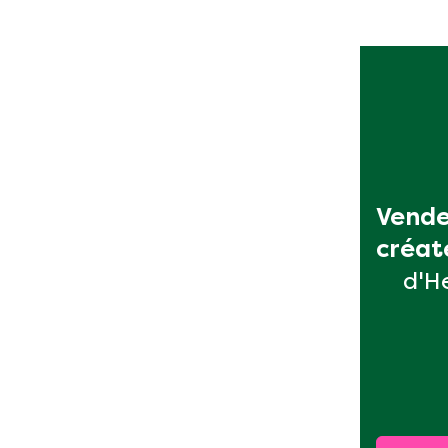
Vende
créat
d'H