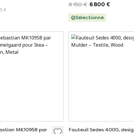
8 150 €
6 800 €
35 €
Sélectionné
astian MK10958 par
Fauteuil Sedes 4000, desi