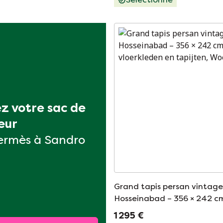
z votre sac de 
eur
ermès à Sandro
Grand tapis persan vintag
Hosseinabad – 356 × 242 c
1 295 €