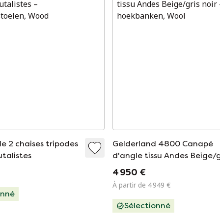
e 2 chaises tripodes
Gelderland 4800 Canapé
talistes
d'angle tissu Andes Beige/g
noir
4 950 €
À partir de 4 949 €
onné
Sélectionné