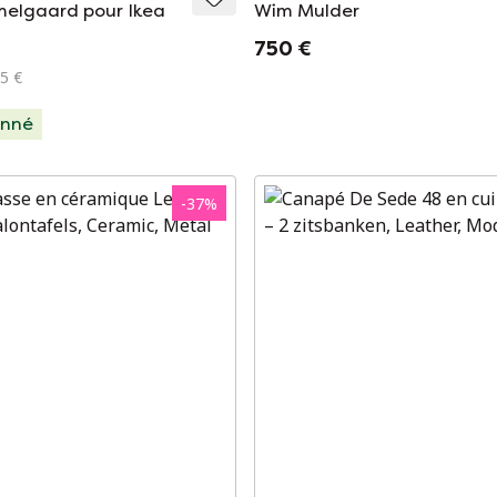
elgaard pour Ikea
Wim Mulder
750 €
35 €
onné
-
37
%