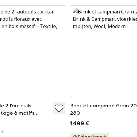
e 2 fauteuils
Brink et campman Grain 2
ntage à motifs
280
ec accoudoirs en bois
1 499 €
 €
Sélectionné