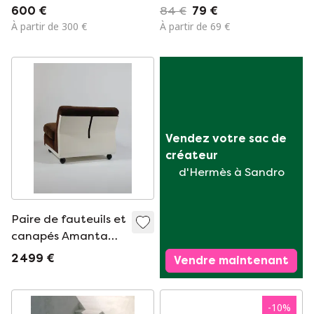
assise en chêne
600 €
84 €
79 €
À partir de 300 €
À partir de 69 €
Vendez votre sac de 
créateur
d'Hermès à Sandro
Paire de fauteuils et
canapés Amanta
Cord en fibre de
2 499 €
Vendre maintenant
verre, par Mario
Bellini, C&B Italie
-
10
%