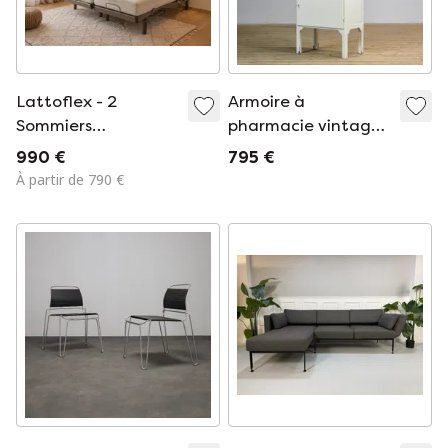
Lattoflex - 2
Armoire à
Sommiers
pharmacie vintage,
Électriques 80 × 200
années 1970
990 €
795 €
+ 2 Matelas Pur
À partir de 790 €
Latex