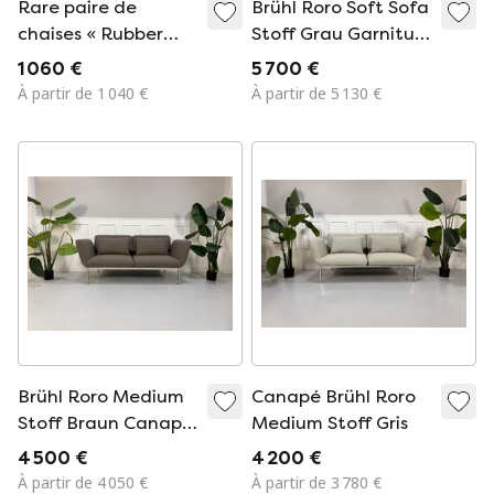
Rare paire de
Brühl Roro Soft Sofa
chaises « Rubber
Stoff Grau Garnitur
Band » de Tom
Schlafsofa Ecksofa
1 060 €
5 700 €
Dixon
À partir de 1 040 €
À partir de 5 130 €
Brühl Roro Medium
Canapé Brühl Roro
Stoff Braun Canapé
Medium Stoff Gris
Ausstellungsstück
4 500 €
4 200 €
À partir de 4 050 €
À partir de 3 780 €