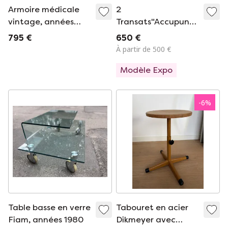
Armoire médicale
2
vintage, années
Transats"Accupunto
1970
"Yos et Léonard "
795 €
650 €
À partir de 500 €
Modèle Expo
-
6
%
Table basse en verre
Tabouret en acier
Fiam, années 1980
Dikmeyer avec