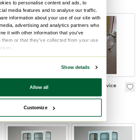
kies to personalise content and ads, to
50-60.
ial media features and to analyse our traffic.
are information about your use of our site with
 media, advertising and analytics partners who
e it with other information that you’ve
o them or that they’ve collected from your use
rvices.
Show details
Canapé Duo Quinze
Chariot de service
Allow all
& Milan
original
Bauhaus/Art Déco
350 €
350 €
Customize
des années 1930 –
À partir de 250 €
À partir de 250 €
Laiton chromé