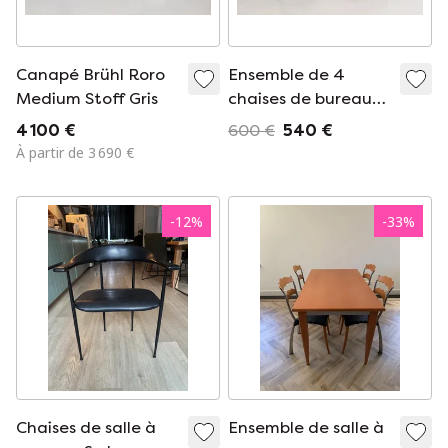
Canapé Brühl Roro
Ensemble de 4
Medium Stoff Gris
chaises de bureau
Vertebra de style
4 100 €
600 €
540 €
vintage
À partir de 3 690 €
-
12
%
-
33
%
Chaises de salle à
Ensemble de salle à