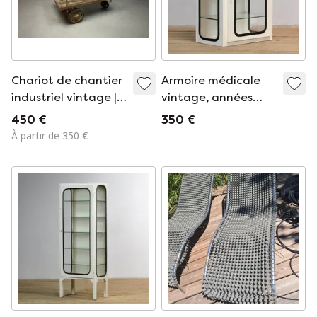
Chariot de chantier
Armoire médicale
industriel vintage |
vintage, années
Inconnu | Années
1970
450 €
350 €
1950. Réf. : CT1003
À partir de 350 €