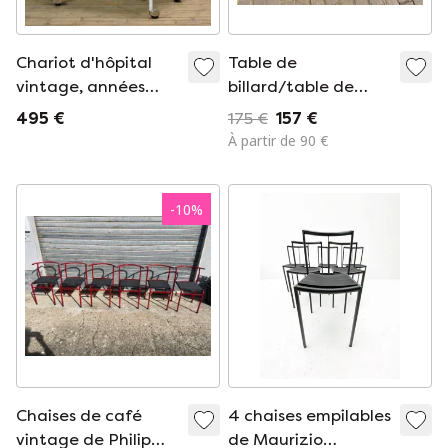
Chariot d'hôpital
Table de
vintage, années
billard/table de
1970
billard sous-marine
495 €
175 €
157 €
vintage – provenant
À partir de 90 €
d'une piscine privée
de luxe
-
10
%
Chaises de café
4 chaises empilables
vintage de Philip
de Maurizio