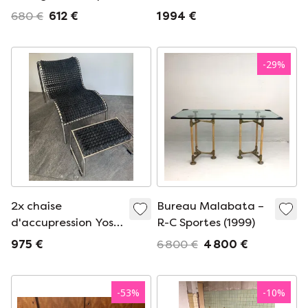
Starck pour Baleri
Peregalli pour Zeus
680 €
612 €
1 994 €
Italia
Noto, années 1980
-
29
%
2x chaise
Bureau Malabata –
d'accupression Yos
R-C Sportes (1999)
et Leonard
975 €
6 800 €
4 800 €
Theosabrata
-
53
%
-
10
%