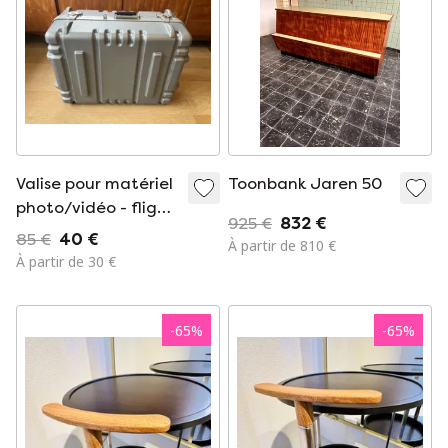
Valise pour matériel
Toonbank Jaren 50
photo/vidéo - flight
925 €
832 €
case vintage
85 €
40 €
À partir de 810 €
À partir de 30 €
-
65
%
-
65
%