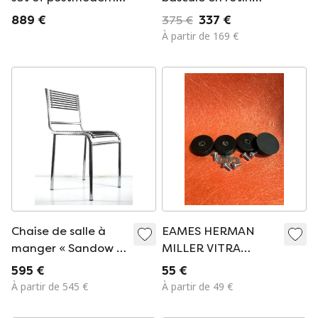
bar stools by Nobu
Rohé Noordwolde
889 €
375 €
337 €
Tanigawa, 1990
design vintage
À partir de 169 €
Chaise de salle à
EAMES HERMAN
manger « Sandow »
MILLER VITRA
de René HERBST
SHOCKMOUNT
595 €
55 €
1928
EVANS
À partir de 545 €
À partir de 49 €