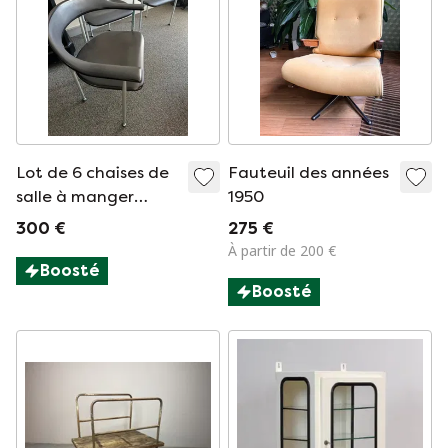
Lot de 6 chaises de
Fauteuil des années
salle à manger
1950
Fasem P40 avec
300 €
275 €
assises en
À partir de 200 €
caoutchouc et pieds
Boosté
Boosté
en métal, à réparer.