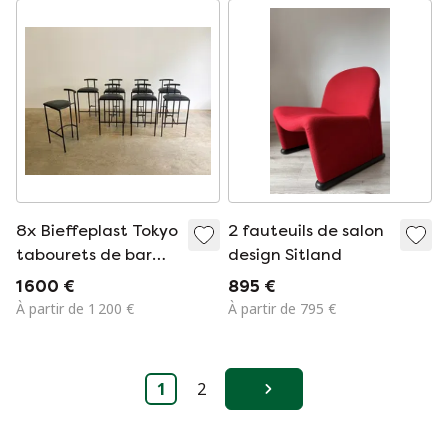
8x Bieffeplast Tokyo
2 fauteuils de salon
tabourets de bar
design Sitland
design by Rodney
1 600 €
895 €
Kinsman Italy
À partir de 1 200 €
À partir de 795 €
1
2
Suivant