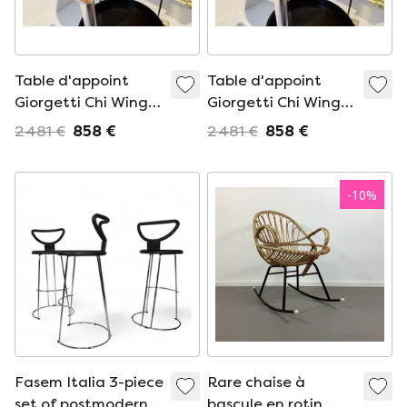
Table d'appoint
Table d'appoint
Giorgetti Chi Wing
Giorgetti Chi Wing
Lo 60960 EOS à
Lo 60960 EOS à
2 481 €
858 €
2 481 €
858 €
roulettes
roulettes
-
10
%
Fasem Italia 3-piece
Rare chaise à
set of postmodern
bascule en rotin