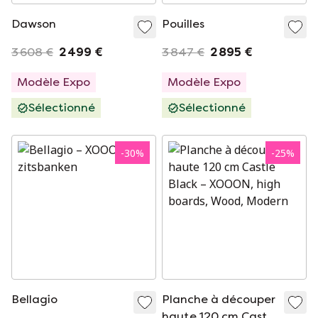
Dawson
Pouilles
3 608 €
2 499 €
3 847 €
2 895 €
Modèle Expo
Modèle Expo
Sélectionné
Sélectionné
-
30
%
-
25
%
Bellagio
Planche à découper
haute 120 cm Castle