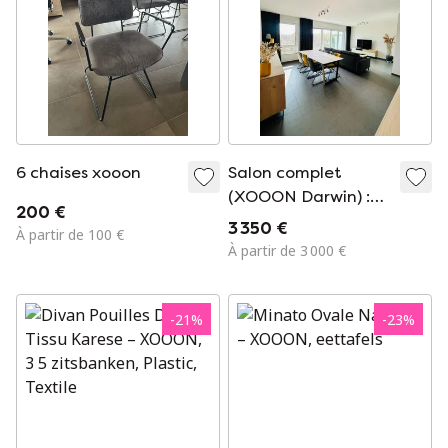
6 chaises xooon
Salon complet
(XOOON Darwin) :
200 €
buffet, meuble TV,
3 350 €
À partir de 100 €
table et chaises,
À partir de 3 000 €
table basse, table à
manger et canapé.
-
21
%
-
23
%