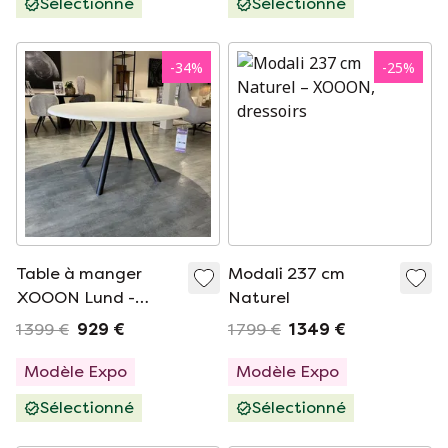
Sélectionné
Sélectionné
-
34
%
-
25
%
Table à manger
Modali 237 cm
XOOON Lund -
Naturel
Ø140
1 399 €
929 €
1 799 €
1 349 €
Modèle Expo
Modèle Expo
Sélectionné
Sélectionné