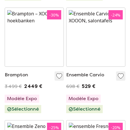
-
30
%
-
24
%
Brampton
Ensemble Carvio
3 499 €
2 449 €
698 €
529 €
Modèle Expo
Modèle Expo
Sélectionné
Sélectionné
-
25
%
-
20
%