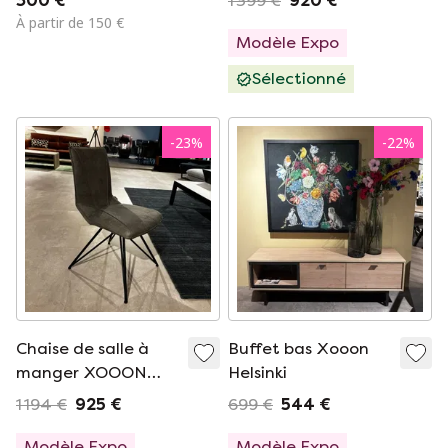
300 €
1 399 €
920 €
À partir de 150 €
Modèle Expo
Sélectionné
-
23
%
-
22
%
Chaise de salle à
Buffet bas Xooon
manger XOOON
Helsinki
Mac (lot de 6)
1 194 €
925 €
699 €
544 €
Modèle Expo
Modèle Expo