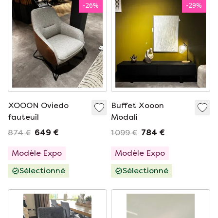
-
26
%
-
29
%
XOOON Oviedo
Buffet Xooon
fauteuil
Modali
874 €
649 €
1 099 €
784 €
Modèle Expo
Modèle Expo
Sélectionné
Sélectionné