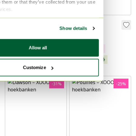
o them or that they’ve collected from your use
rvices.
Placard de
Otis
Show details
rangement Fresno
269 €
209 €
1 499 €
1 199 €
Allow all
Modèle Expo
Modèle Expo
Sélectionné
Sélectionné
Customize
-
31
%
-
25
%