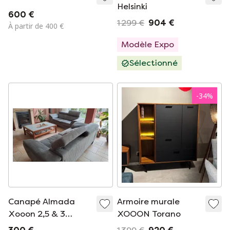
Helsinki
600 €
1 299 €
904 €
À partir de 400 €
Modèle Expo
Sélectionné
-
34
%
Canapé Almada
Armoire murale
Xooon 2,5 & 3
XOOON Torano
places