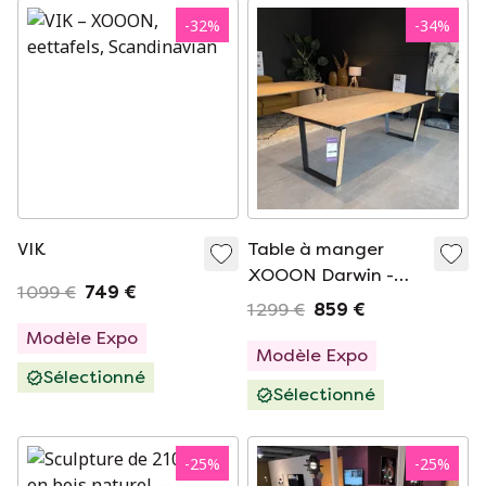
-
32
%
-
34
%
VIK
Table à manger
XOOON Darwin -
1 099 €
749 €
240x100
1 299 €
859 €
Modèle Expo
Modèle Expo
Sélectionné
Sélectionné
-
25
%
-
25
%