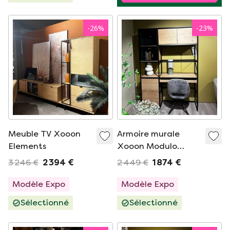
-
26
%
-
23
%
Meuble TV Xooon
Armoire murale
Elements
Xooon Modulo
Workspace
3 246 €
2 394 €
2 449 €
1 874 €
Modèle Expo
Modèle Expo
Sélectionné
Sélectionné