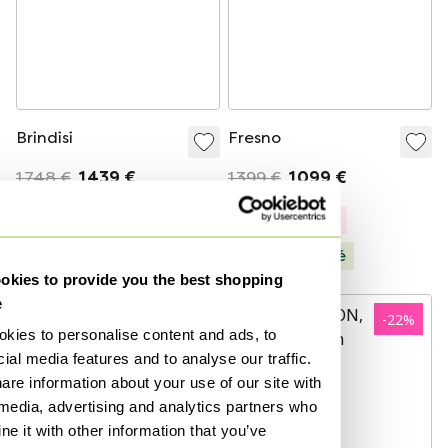
Brindisi
Fresno
1 748 €
1 439 €
1 399 €
1 099 €
Modèle Expo
Modèle Expo
Sélectionné
Sélectionné
kies to provide you the best shopping
e
-
20
%
-
22
%
kies to personalise content and ads, to
ial media features and to analyse our traffic.
are information about your use of our site with
 media, advertising and analytics partners who
e it with other information that you’ve