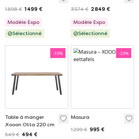
1 898 €
1 499 €
3 574 €
2 849 €
Modèle Expo
Modèle Expo
Sélectionné
Sélectionné
-
10
%
-
23
%
Table à manger
Masura
Xooon Otta 220 cm
1 299 €
995 €
549 €
494 €