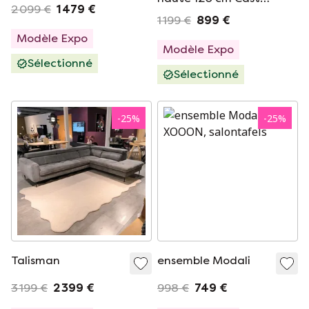
2 099 €
1 479 €
Black
1 199 €
899 €
Modèle Expo
Modèle Expo
Sélectionné
Sélectionné
-
25
%
-
25
%
Talisman
ensemble Modali
3 199 €
2 399 €
998 €
749 €