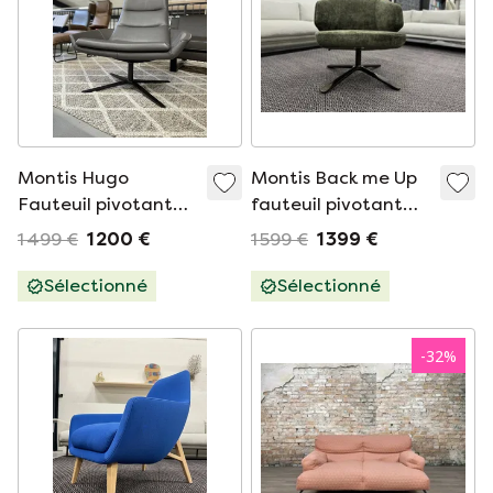
Montis Hugo
Montis Back me Up
Fauteuil pivotant
fauteuil pivotant
en cuir gris
tissu vert
1 499 €
1 200 €
1 599 €
1 399 €
Sélectionné
Sélectionné
-
32
%