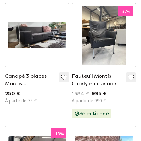
-
37
%
Canapé 3 places
Fauteuil Montis
Montis
Charly en cuir noir
Anthracite/Gris
250 €
1 584 €
995 €
À partir de 75 €
À partir de 990 €
Sélectionné
-
15
%