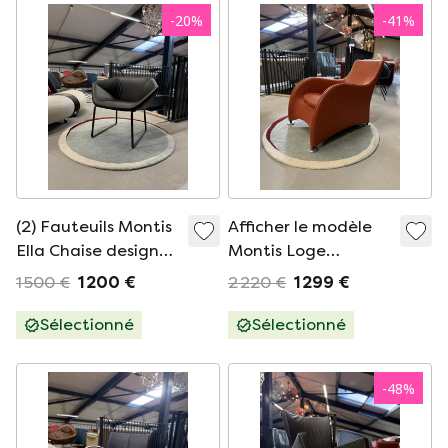
-
20
%
-
41
%
(2) Fauteuils Montis
Afficher le modèle
Ella Chaise design
Montis Loge
en cuir noir
Armchair Tomato
1 500 €
1 200 €
2 220 €
1 299 €
Red Leather
Sélectionné
Sélectionné
-
48
%