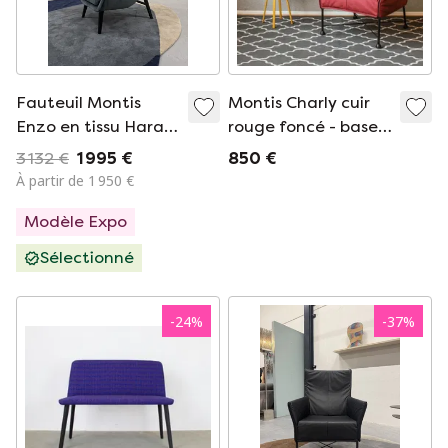
Fauteuil Montis
Montis Charly cuir
Enzo en tissu Harald
rouge foncé - base
bleu
noire (2 disponibles)
3 132 €
1 995 €
850 €
À partir de 1 950 €
Modèle Expo
Sélectionné
-
24
%
-
37
%