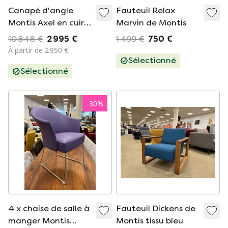
Canapé d'angle
Fauteuil Relax
Montis Axel en cuir
Marvin de Montis
noir
10 848 €
2 995 €
1 499 €
750 €
À partir de 2 950 €
Sélectionné
Sélectionné
-
30
%
4 x chaise de salle à
Fauteuil Dickens de
manger Montis
Montis tissu bleu