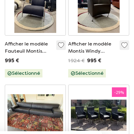
Afficher le modèle
Afficher le modèle
Fauteuil Montis
Montis Windy
Lomas Cuir Highland
Armchair Brown
995 €
1 924 €
995 €
Bleu
Highland Leather
Sélectionné
Sélectionné
-
29
%