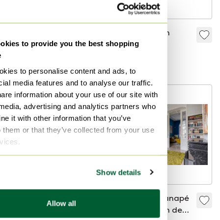
Banque Montis Lima
Montis Chaplin
kies to provide you the best shopping
600 €
1 200 €
850 €
e
À partir de 500 €
À partir de 600 €
kies to personalise content and ads, to
ial media features and to analyse our traffic.
are information about your use of our site with
 media, advertising and analytics partners who
e it with other information that you’ve
o them or that they’ve collected from your use
rvices.
Show details
Fauteuil pivotant
Magnifique canapé
Allow all
Montis Ella tissu vert
d'angle design de