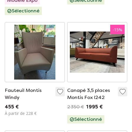
Modèle Expo
Sélectionné
Sélectionné
-
15
%
Fauteuil Montis
Canapé 3,5 places
Windy
Montis Fox l242
455 €
2 350 €
1 995 €
À partir de 228 €
Sélectionné