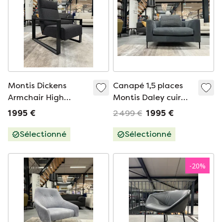
Montis Dickens
Canapé 1,5 places
Armchair High
Montis Daley cuir
Anthracite fabric
bleu
1 995 €
2 499 €
1 995 €
Sélectionné
Sélectionné
-
20
%