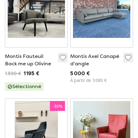
Montis Fauteuil
Montis Axel Canapé
Back me up Olivine
d'angle
1 399 €
1 195 €
5 000 €
À partir de 3 080 €
Sélectionné
-
36
%