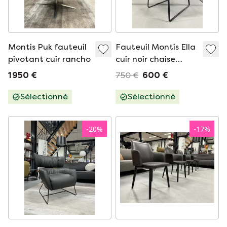
Montis Puk fauteuil
Fauteuil Montis Ella
pivotant cuir rancho
cuir noir chaise
design
1 950 €
750 €
600 €
Sélectionné
Sélectionné
-
20
%
-
17
%