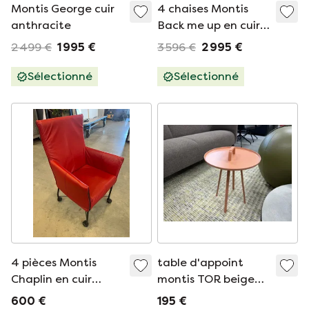
Montis George cuir
4 chaises Montis
anthracite
Back me up en cuir
marron
2 499 €
1 995 €
3 596 €
2 995 €
Sélectionné
Sélectionné
4 pièces Montis
table d'appoint
Chaplin en cuir
montis TOR beige
rouge
rouge
600 €
195 €