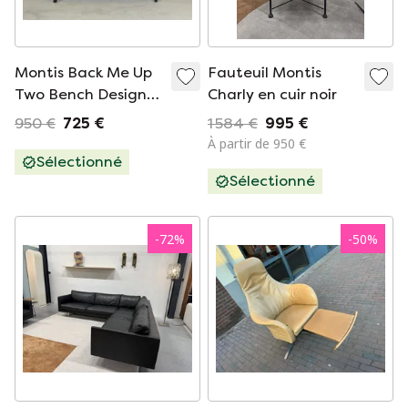
Montis Back Me Up
Fauteuil Montis
Two Bench Design
Charly en cuir noir
Arian Brekveld
950 €
725 €
1 584 €
995 €
À partir de 950 €
Sélectionné
Sélectionné
-
72
%
-
50
%