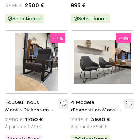
Floris modèle
3 596 €
2 500 €
995 €
d'exposition
Sélectionné
Sélectionné
-
41
%
-
48
%
Fauteuil haut
4 Modèle
Montis Dickens en
d'exposition Montis
tissu anthracite
Lazy Vico chaises de
2 960 €
1 750 €
7 598 €
3 980 €
salle à manger en
À partir de 1 749 €
À partir de 3 950 €
cuir