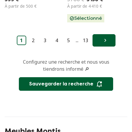
Gerard van den
À partir de 500 €
À partir de 4 410 €
Berg pour Montis,
Sélectionné
Pays-Bas.
1
2
3
4
5
...
13
Suivant
Configurez une recherche et nous vous
tiendrons informé 🔎
Sauvegarder la recherche
Meubles Montis