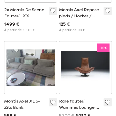
2x Montis De Scene
Montis Axel Repose-
Fauteuil XXL
pieds / Hocker /
Poef
1 499 €
125 €
À partir de 1 318 €
À partir de 90 €
-
10
%
Montis Axel XL 5-
Rare fauteuil
Zits Bank
Wammes Lounge de
1974, conçu par
599 €
5 700 €
5 130 €