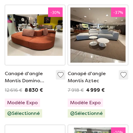
-
30
%
-
37
%
Canapé d'angle
Canapé d'angle
Montis Domino
Montis Aztec
Elements
12 616 €
8 830 €
7 918 €
4 999 €
Modèle Expo
Modèle Expo
Sélectionné
Sélectionné
-
10
%