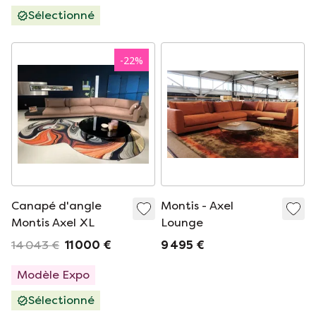
Sélectionné
-
22
%
Canapé d'angle
Montis - Axel
Montis Axel XL
Lounge
14 043 €
11 000 €
9 495 €
Modèle Expo
Sélectionné