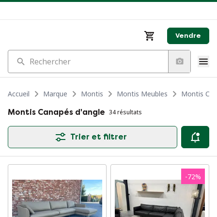
Vendre
Rechercher
Accueil
Marque
Montis
Montis Meubles
Montis Ca
Montis Canapés d'angle
34 résultats
Trier et filtrer
-
72
%