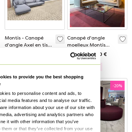
Montis - Canapé
Canapé d'angle
d'angle Axel en tissu
moelleux Montis
gris/marron
Daley
3 350 €
12 479 €
8 870 €
Modèle Expo
kies to provide you the best shopping
e
-
42
%
-
20
%
kies to personalise content and ads, to
ial media features and to analyse our traffic.
are information about your use of our site with
 media, advertising and analytics partners who
e it with other information that you’ve
o them or that they’ve collected from your use