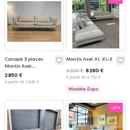
Canapé 3 places
Montis Axel XL XL-S
Montis Axel
9 200 €
8 280 €
RÉCEMMENT
2 850 €
À partir de 6 750 €
REVÊTU + Garantie
À partir de 2 849 €
Modèle Expo
-
29
%