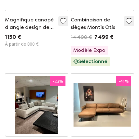
Magnifique canapé
Combinaison de
d'angle design de
sièges Montis Otis
Montis
1 150 €
14 490 €
7 499 €
À partir de 800 €
Modèle Expo
Sélectionné
-
23
%
-
41
%