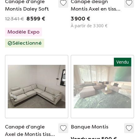
Canapé d'angle
Canapé design
Montis Daley Soft
Montis Axel en tissu
gris en excellent
12 341 €
8 599 €
3 900 €
état !
À partir de 3 300 €
Modèle Expo
Sélectionné
Vendu
Canapé d'angle
Banque Montis
Axel de Montis tissu