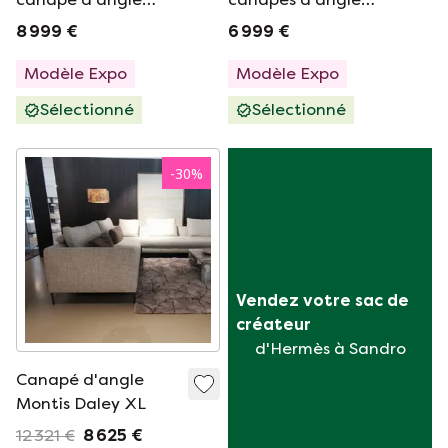
Montis - Axel XL
Montis - Daley
8 999 €
6 999 €
Modèle Expo
Modèle Expo
Sélectionné
Sélectionné
-
30
%
Vendez votre sac de 
créateur
d'Hermès à Sandro
Canapé d'angle
Montis Daley XL
12 321 €
8 625 €