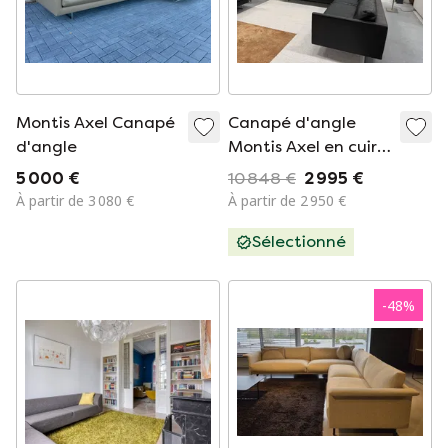
Montis Axel Canapé
Canapé d'angle
d'angle
Montis Axel en cuir
noir
5 000 €
10 848 €
2 995 €
À partir de 3 080 €
À partir de 2 950 €
Sélectionné
-
48
%