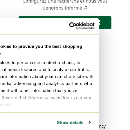
Configurez une recherche et nous vous
tiendrons informé 🔎
Sauvegarder la recherche
kies to provide you the best shopping
e
kies to personalise content and ads, to
Catégorie
Marque
ial media features and to analyse our traffic.
Diesel Luminaires
Leo Bub
are information about your use of our site with
 media, advertising and analytics partners who
Diesel Suspensions
FLEXA
e it with other information that you’ve
Näve
o them or that they’ve collected from your use
rvices.
Style
Baroque
Show details
Hollywood Regency