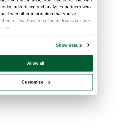
Cuir Décorations murales
 media, advertising and analytics partners who
e it with other information that you’ve
Métal Décorations murales
o them or that they’ve collected from your use
MDF Décorations murales
rvices.
Couleur
Show details
Gris Décorations murales
Marron Décorations murales
Allow all
Rose Décorations murales
Customize