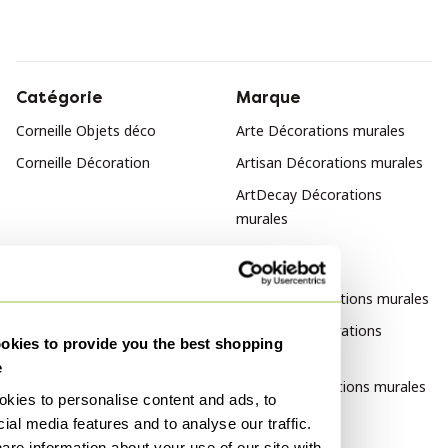
Catégorie
Marque
Corneille Objets déco
Arte Décorations murales
Corneille Décoration
Artisan Décorations murales
ArtDecay Décorations
murales
Style
Abstrait Décorations murales
Classique Décorations
kies to provide you the best shopping
murales
e
Vintage Décorations murales
kies to personalise content and ads, to
ial media features and to analyse our traffic.
Matériau
are information about your use of our site with