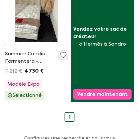
Vendez votre sac de 
créateur
d'Hermès à Sandro
Sommier Candia
Formentera -
180x210
11 212 €
4 730 €
Modèle Expo
Vendre maintenant
Sélectionné
1
Configurez une recherche et nous vous