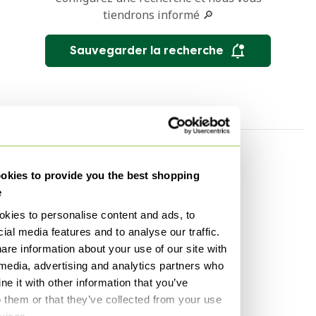
tiendrons informé 🔎
Sauvegarder la recherche
Marque
Matériau
kies to provide you the best shopping
Baan Meubles
Liège Meubles
e
Natuzzi Italia Meubles
Denim Meubles
kies to personalise content and ads, to
Edra Meubles
Skaï Meubles
ial media features and to analyse our traffic.
are information about your use of our site with
Style
Couleur
 media, advertising and analytics partners who
Design des années 1990
Noir Meubles
e it with other information that you’ve
Meubles
o them or that they’ve collected from your use
Rouge Meubles
rvices.