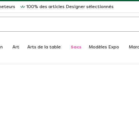
heteurs
100% des articles Designer sélectionnés
on
Art
Arts de la table
Sacs
Modèles Expo
Mar