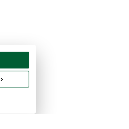
eter & vendre
Whoppah